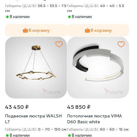
Габариты (Д Ш В):
56.5
×
53.5
×
7.5
Габариты (Д Ш В):
40
×
40
×
5.5
cм
cм
В наличии
В наличии
В корзину
В корзину
43 450 ₽
45 850 ₽
Подвесная люстра WALSH
Потолочная люстра VIMA
L7
D60 Basic white
Габариты (Д Ш В):
0
×
70
×
150 cм
Габариты (Д Ш В):
60
×
60
×
15 cм
В наличии
В наличии