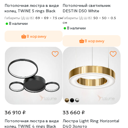
Потолочная люстра в виде
Потолочный светильник
колец TWINE 5 rings Black
DESTIN D50 White
Габариты (Д Ш В):
69
×
69
×
7.5 cм
Габариты (Д Ш В):
50
×
50
×
0.5
cм
В наличии
В наличии
В корзину
В корзину
36 910 ₽
33 660 ₽
Потолочная люстра в виде
Люстра Light Ring Horizontal
колец TWINE 4 rings Black
D40 Золото