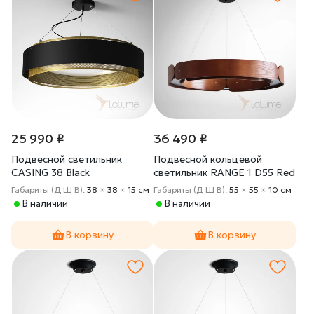
25 990 ₽
36 490 ₽
Подвесной светильник
Подвесной кольцевой
CASING 38 Black
светильник RANGE 1 D55 Red
wood
Габариты (Д Ш В):
38
×
38
×
15 cм
Габариты (Д Ш В):
55
×
55
×
10 cм
В наличии
В наличии
В корзину
В корзину