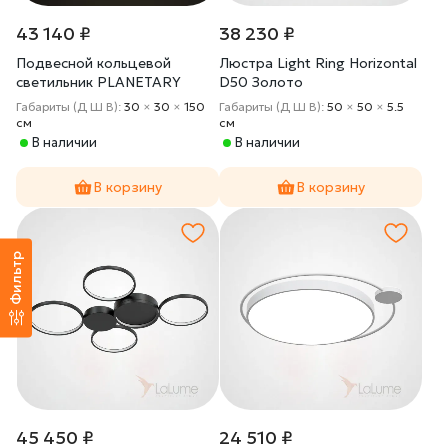
43 140 ₽
38 230 ₽
Подвесной кольцевой
Люстра Light Ring Horizontal
светильник PLANETARY
D50 Золото
D30+40
Габариты (Д Ш В):
30
×
30
×
150
Габариты (Д Ш В):
50
×
50
×
5.5
cм
cм
В наличии
В наличии
В корзину
В корзину
Фильтр
45 450 ₽
24 510 ₽