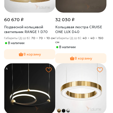
60 670 ₽
32 030 ₽
Подвесной кольцевой
Кольцевая люстра CRUISE
светильник RANGE 1 D70
ONE LUX D40
Light wood
Габариты (Д Ш В):
70
×
70
×
10 cм
Габариты (Д Ш В):
40
×
40
×
150
cм
В наличии
В наличии
В корзину
В корзину