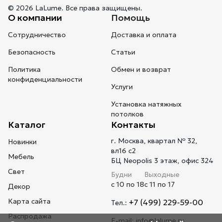
© 2026 LaLume. Все права защищены.
О компании
Помощь
Сотрудничество
Доставка и оплата
Безопасность
Статьи
Политика
Обмен и возврат
конфиденциальности
Услуги
Установка натяжных
потолков
Каталог
Контакты
г. Москва, квартал № 32,
Новинки
вл16 с2
Мебель
БЦ Neopolis 3 этаж, офис 324
Свет
Будни
Выходные
с 10 по 18
с 11 по 17
Декор
Карта сайта
+7 (499) 229-59-00
Тел.:
Распродажа
E-mail:
info@lalume.ru