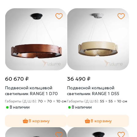
60 670 ₽
36 490 ₽
Подвесной кольцевой
Подвесной кольцевой
светильник RANGE 1 D70
светильник RANGE 1 D55
Red wood
Light wood
Габариты (Д Ш В):
70
×
70
×
10 cм
Габариты (Д Ш В):
55
×
55
×
10 cм
В наличии
В наличии
В корзину
В корзину