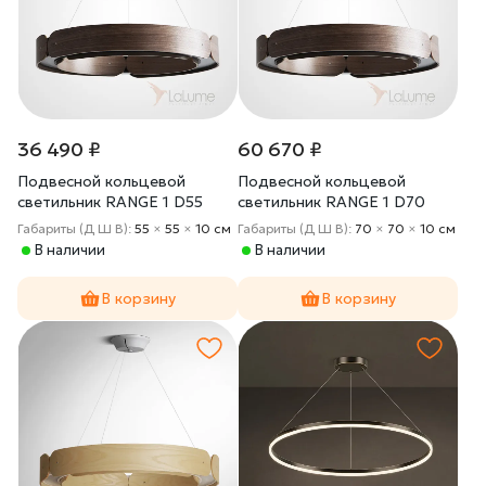
36 490 ₽
60 670 ₽
Подвесной кольцевой
Подвесной кольцевой
светильник RANGE 1 D55
светильник RANGE 1 D70
Black walnut
Black walnut
Габариты (Д Ш В):
55
×
55
×
10 cм
Габариты (Д Ш В):
70
×
70
×
10 cм
В наличии
В наличии
В корзину
В корзину