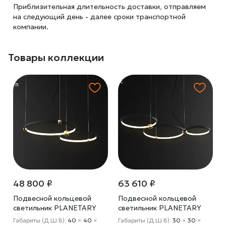
Приблизительная длительность доставки, отправляем
на следующий
день - далее сроки транспортной
компании.
Товары коллекции
48 800 ₽
63 610 ₽
Подвесной кольцевой
Подвесной кольцевой
светильник PLANETARY
светильник PLANETARY
D50+40
D30+50+40
Габариты (Д Ш В):
40
×
40
×
Габариты (Д Ш В):
30
×
30
×