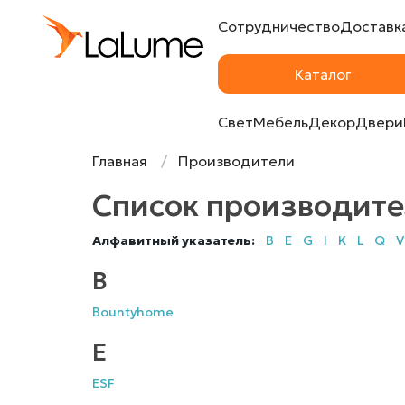
Сотрудничество
Доставка
Каталог
Свет
Мебель
Декор
Двери
Главная
Производители
Список производит
Алфавитный указатель:
B
E
G
I
K
L
Q
V
B
Bountyhome
E
ESF