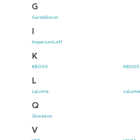
G
GardaDecor
I
ImperiumLoft
K
KBOOS
KBOOS 
L
LaLume
LaLume
Q
Queekoo
V