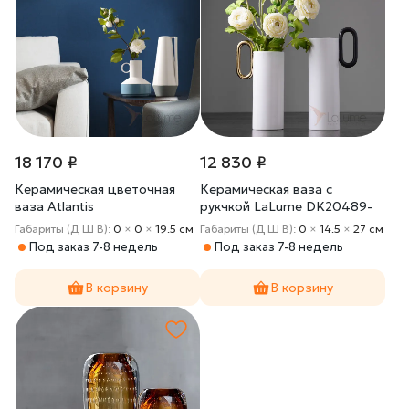
18 170 ₽
12 830 ₽
Керамическая цветочная
Керамическая ваза с
ваза Atlantis
рукчкой LaLume DK20489-
23
Габариты (Д Ш В):
0
×
0
×
19.5 cм
Габариты (Д Ш В):
0
×
14.5
×
27 cм
Под заказ 7-8 недель
Под заказ 7-8 недель
В корзину
В корзину