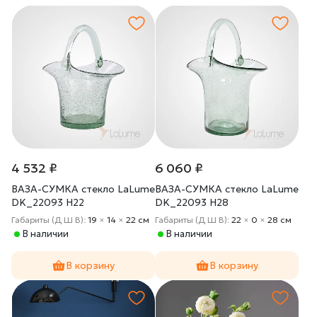
4 532 ₽
6 060 ₽
ВАЗА-СУМКА стекло LaLume
ВАЗА-СУМКА стекло LaLume
DK_22093 H22
DK_22093 H28
Габариты (Д Ш В):
19
×
14
×
22 cм
Габариты (Д Ш В):
22
×
0
×
28 cм
В наличии
В наличии
В корзину
В корзину