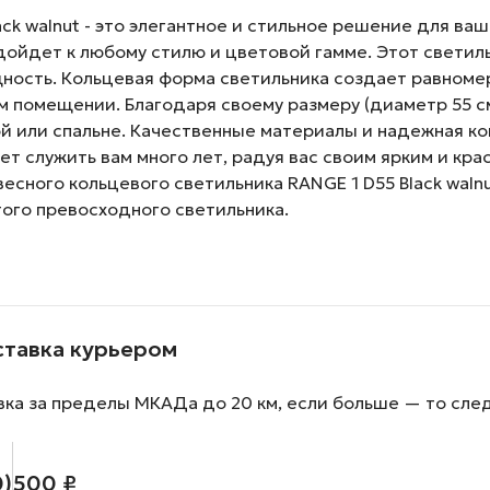
ck walnut - это элегантное и стильное решение для ва
дойдет к любому стилю и цветовой гамме. Этот свети
щность. Кольцевая форма светильника создает равном
помещении. Благодаря своему размеру (диаметр 55 см)
ой или спальне. Качественные материалы и надежная к
ет служить вам много лет, радуя вас своим ярким и кр
есного кольцевого светильника RANGE 1 D55 Black waln
ого превосходного светильника.
ставка курьером
вка за пределы МКАДа до 20 км, если больше — то сле
0)
500 ₽