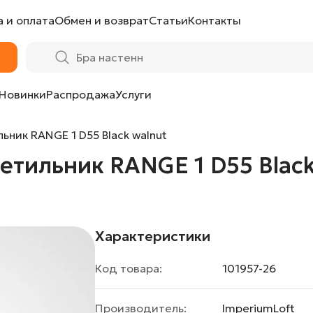
 и оплата
Обмен и возврат
Статьи
Контакты
D55 Black walnut от ImperiumLoft
Новинки
Распродажа
Услуги
ник RANGE 1 D55 Black walnut
тильник RANGE 1 D55 Black
Характеристики
Код товара:
101957-26
Производитель:
ImperiumLoft