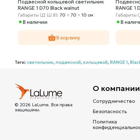
ник
Подвесной кольцевой светильник
Подвесно
RANGE 1 D70 Black walnut
RANGE 1 
Габариты (Д Ш В):
70
×
70
×
10 cм
Габариты 
В наличии
В налич
В корзину
Теги:
светильник
,
подвесной
,
кольцевой
,
RANGE 1
,
Blac
О компани
Сотрудничество
© 2026 LaLume. Все права
защищены.
Безопасность
Политика
конфиденциально