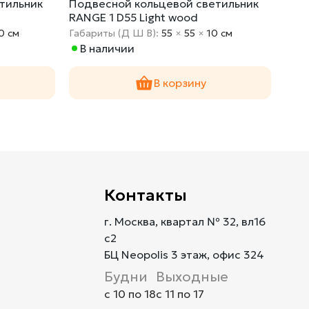
тильник
Подвесной кольцевой светильник
Под
RANGE 1 D55 Light wood
RANG
0 cм
Габариты (Д Ш В):
55
×
55
×
10 cм
Габа
В наличии
В 
В корзину
Контакты
г. Москва, квартал № 32, вл16
с2
БЦ Neopolis 3 этаж, офис 324
Будни
Выходные
с 10 по 18
с 11 по 17