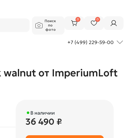
36 490 ₽
Добавить в корзину
0
0
Поиск
по
фото
+7 (499) 229-59-00
 walnut от ImperiumLoft
В наличии
36 490 ₽