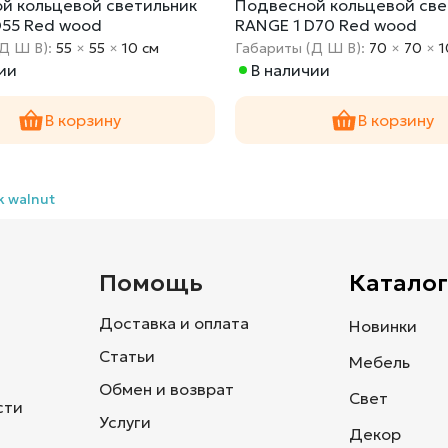
й кольцевой светильник
Подвесной кольцевой све
D55 Red wood
RANGE 1 D70 Red wood
(Д Ш В):
55
×
55
×
10 cм
Габариты (Д Ш В):
70
×
70
×
1
ии
В наличии
В корзину
В корзину
k walnut
и
Помощь
Каталог
Доставка и оплата
Новинки
Статьи
Мебель
Обмен и возврат
Свет
сти
Услуги
Декор