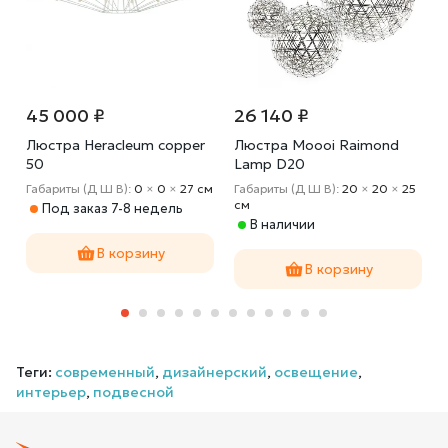
45 000 ₽
26 140 ₽
Люстра Heracleum copper
Люстра Moooi Raimond
50
Lamp D20
Габариты (Д Ш В):
0
×
0
×
27 cм
Габариты (Д Ш В):
20
×
20
×
25
cм
Под заказ 7-8 недель
В наличии
В корзину
В корзину
Теги:
современный
,
дизайнерский
,
освещение
,
интерьер
,
подвесной