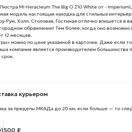
стра Mi Heracleum The Big O 210 White от - ImperiumLO
нная модель настоящая находка для стильных интерьер
Шоу-Рум, Холл, Столовая, Гостиная отлично впишется в в
ородном обрамлении! Тем более, когда оно возможно 
т 12 месяцев.
ы» можно по цене указанной в карточке. Даже если тов
наша компания является производителем большинства 
 срок.
ставка курьером
вка за пределы МКАДа до 20 км, если больше — то сле
0)
500 ₽