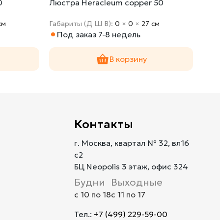
0
Люстра Heracleum copper 50
Люст
cм
Габариты (Д Ш В):
0
×
0
×
27 cм
Габа
Под заказ 7-8 недель
По
В корзину
Контакты
г. Москва, квартал № 32, вл16
с2
БЦ Neopolis 3 этаж, офис 324
Будни
Выходные
с 10 по 18
с 11 по 17
Тел.:
+7 (499) 229-59-00