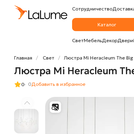
Сотрудничество
Доставка
Люстра Mi Heracleum The Big O 210 White
Каталог
Свет
Мебель
Декор
Двери
Главная
Свет
Люстра Mi Heracleum The Big
Люстра Mi Heracleum The
0
Добавить в избранное
0