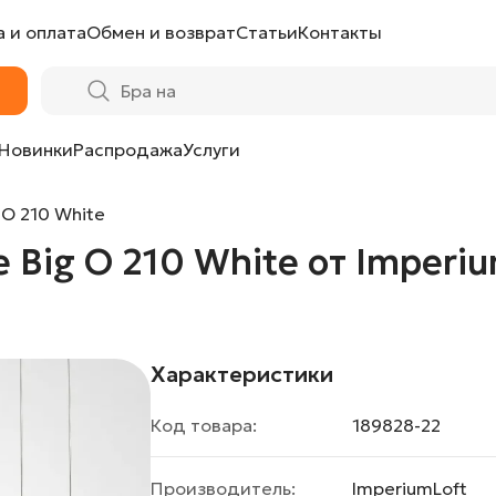
 и оплата
Обмен и возврат
Статьи
Контакты
 от ImperiumLoft
Новинки
Распродажа
Услуги
 O 210 White
 Big O 210 White от Imperi
Характеристики
Код товара:
189828-22
Производитель:
ImperiumLoft