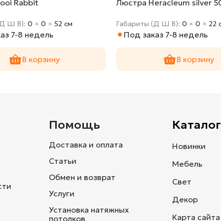
ooi Rabbit
Люстра Heracleum silver 5
(Д Ш В):
0
×
0
×
52 cм
Габариты (Д Ш В):
0
×
0
×
22 
аз 7-8 недель
Под заказ 7-8 недель
В корзину
В корзину
и
Помощь
Каталог
Доставка и оплата
Новинки
Статьи
Мебель
Обмен и возврат
Свет
сти
Услуги
Декор
Установка натяжных
Карта сайта
потолков