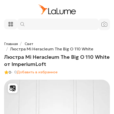
Люстра Mi Heracleum The Big O 110
111 300 ₽
White от ImperiumLoft
Добавить в корзину
Главная
Свет
Люстра Mi Heracleum The Big O 110 White
Люстра Mi Heracleum The Big O 110 White
от ImperiumLoft
0
Добавить в избранное
0