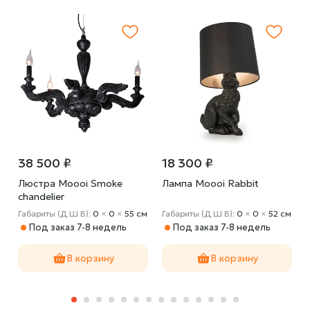
38 500 ₽
18 300 ₽
Люстра Moooi Smoke
Лампа Moooi Rabbit
chandelier
5
Габариты (Д Ш В):
0
×
0
×
55 cм
Габариты (Д Ш В):
0
×
0
×
52 cм
Под заказ 7-8 недель
Под заказ 7-8 недель
В корзину
В корзину