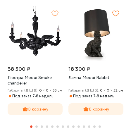
38 500 ₽
18 300 ₽
Люстра Moooi Smoke
Лампа Moooi Rabbit
chandelier
5
Габариты (Д Ш В):
0
×
0
×
55 cм
Габариты (Д Ш В):
0
×
0
×
52 cм
Под заказ 7-8 недель
Под заказ 7-8 недель
В корзину
В корзину