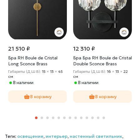
21 510 ₽
12 310 ₽
Бра RH Boule de Cristal
Бра Бра RH Boule de Cristal
Long Sconce Brass
Double Sconce Brass
Черный
Габариты (Д Ш В):
15
×
13
×
45
Габариты (Д Ш В):
16
×
13
×
22
cм
cм
В наличии
В наличии
В корзину
В корзину
Теги:
освещение
,
интерьер
,
настенный светильник
,