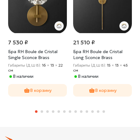
7 530 ₽
21 510 ₽
Бра RH Boule de Cristal
Бра RH Boule de Cristal
Single Sconce Brass
Long Sconce Brass
Габариты (Д Ш В):
16
×
13
×
22
Габариты (Д Ш В):
15
×
13
×
45
cм
cм
В наличии
В наличии
В корзину
В корзину