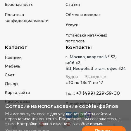
Безопасность
Статьи
Политика
Обмен и возврат
конфиденциальности
Услуги
Установка натяжных
потолков
Каталог
Контакты
г. Москва, квартал № 32,
Новинки
вл16 с2
Мебель
БЦ Neopolis 3 этаж, офис 324
Свет
Будни
Выходные
с 10 по 18
с 11 по 17
Декор
Карта сайта
+7 (499) 229-59-00
Тел.:
Распродажа
E-mail:
info@lalume.ru
Согласие на использование cookie-файлов
Мы используем cookie для улучшения работы сайта и
персонализации контента. Продолжая, вы соглашаетесь с
этим. Настройки можно изменить в любое время.
0
0
Условия соглашения
Принять