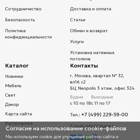
Сотрудничество
Доставка и оплата
Безопасность
Статьи
Политика
Обмен и возврат
конфиденциальности
Услуги
Установка натяжных
потолков
Каталог
Контакты
г. Москва, квартал № 32,
Новинки
вл16 с2
Мебель
БЦ Neopolis 3 этаж, офис 324
Свет
Будни
Выходные
с 10 по 18
с 11 по 17
Декор
Карта сайта
+7 (499) 229-59-00
Тел.:
Распродажа
E-mail:
info@lalume.ru
Согласие на использование cookie-файлов
Мы используем cookie для улучшения работы сайта и