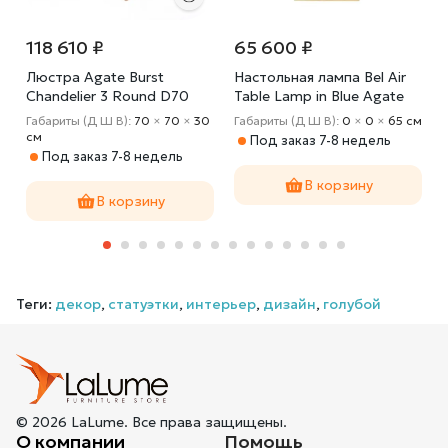
118 610 ₽
65 600 ₽
Люстра Agate Burst
Настольная лампа Bel Air
Chandelier 3 Round D70
Table Lamp in Blue Agate
Габариты (Д Ш В):
70
×
70
×
30
Габариты (Д Ш В):
0
×
0
×
65 cм
cм
Под заказ 7-8 недель
Под заказ 7-8 недель
В корзину
В корзину
Теги:
декор
,
статуэтки
,
интерьер
,
дизайн
,
голубой
© 2026 LaLume. Все права защищены.
О компании
Помощь