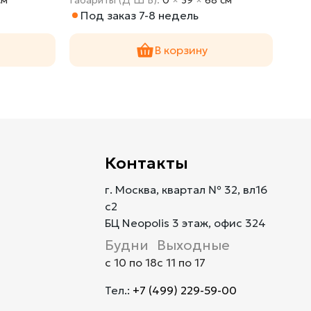
Под заказ 7-8 недель
По
В корзину
Контакты
г. Москва, квартал № 32, вл16
с2
БЦ Neopolis 3 этаж, офис 324
Будни
Выходные
с 10 по 18
с 11 по 17
Тел.:
+7 (499) 229-59-00