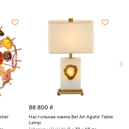
88 800 ₽
217
lier
Настольная лампа Bel Air Agate Table
Люс
Lamp
cм
Габариты (Д Ш В):
0
×
39
×
68 cм
Габа