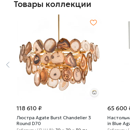
Товары коллекции
118 610 ₽
65 600 
TE
Люстра Agate Burst Chandelier 3
Настольна
Round D70
in Blue Ag
Габариты (Д Ш В):
70
×
70
×
30 cм
Габариты 