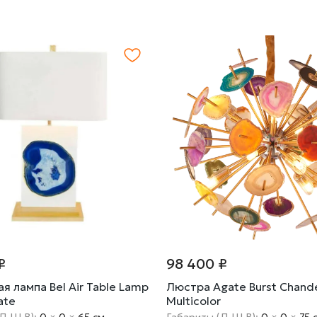
₽
98 400 ₽
я лампа Bel Air Table Lamp
Люстра Agate Burst Chande
ate
Multicolor
(Д Ш В):
0
×
0
×
65 cм
Габариты (Д Ш В):
0
×
0
×
75 