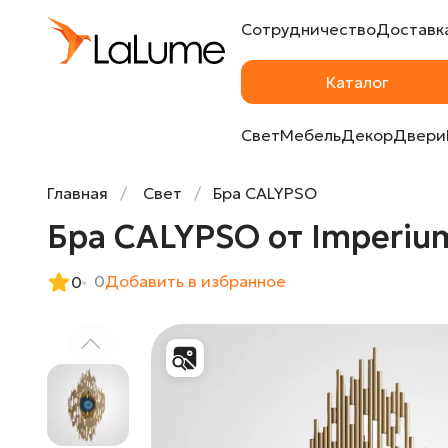
Сотрудничество
Доставка
Бра CALYPSO от ImperiumLoft
Каталог
Свет
Мебель
Декор
Двери
Главная
Свет
Бра CALYPSO
Бра CALYPSO от Imperiu
0
Добавить в избранное
0