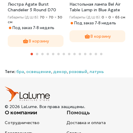
к
Люстра Agate Burst
Настольная лампа Bel Air
Chandelier 3 Round D70
Table Lamp in Blue Agate
м
Габариты (Д Ш В):
70
×
70
×
30
Габариты (Д Ш В):
0
×
0
×
65 cм
cм
Под заказ 7-8 недель
Под заказ 7-8 недель
В корзину
В корзину
Теги:
бра
,
освещение
,
декор
,
розовый
,
латунь
© 2026 LaLume. Все права защищены.
О компании
Помощь
Сотрудничество
Доставка и оплата