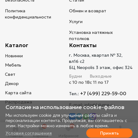
Безопасность
Статьи
Политика
Обмен и возврат
конфиденциальности
Услуги
Установка натяжных
потолков
Каталог
Контакты
г. Москва, квартал № 32,
Новинки
вл16 с2
Мебель
БЦ Neopolis 3 этаж, офис 324
Свет
Будни
Выходные
с 10 по 18
с 11 по 17
Декор
Карта сайта
+7 (499) 229-59-00
Тел.:
Распродажа
E-mail:
info@lalume.ru
Согласие на использование cookie-файлов
Мы используем cookie для улучшения работы сайта и
персонализации контента. Продолжая, вы соглашаетесь с
этим. Настройки можно изменить в любое время.
0
0
Условия соглашения
Принять
Главная
Корзина
Избранное
Профиль
Телефон