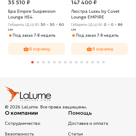
35 510 ₽
147 400 ₽
n
Бра Empire Suspension
Люстра Luxxu by Covet
Lounge H54
Lounge EMPIRE
Suspension
Габариты (Д Ш В):
30
×
30
×
60
Габариты (Д Ш В):
0
×
0
×
86
cм
cм
Под заказ 7-8 недель
Под заказ 7-8 недель
В корзину
В корзину
© 2026 LaLume. Все права защищены.
О компании
Помощь
Сотрудничество
Доставка и оплата
Безопасность
Статьи