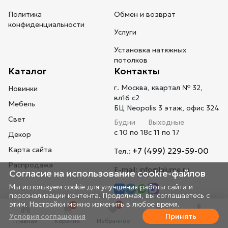
Политика
Обмен и возврат
конфиденциальности
Услуги
Установка натяжных
потолков
Каталог
Контакты
г. Москва, квартал № 32,
Новинки
вл16 с2
Мебель
БЦ Neopolis 3 этаж, офис 324
Свет
Будни
Выходные
с 10 по 18
с 11 по 17
Декор
Карта сайта
+7 (499) 229-59-00
Тел.:
Распродажа
E-mail:
info@lalume.ru
Согласие на использование cookie-файлов
Мы используем cookie для улучшения работы сайта и
персонализации контента. Продолжая, вы соглашаетесь с
этим. Настройки можно изменить в любое время.
0
0
Условия соглашения
Принять
Главная
Корзина
Избранное
Профиль
Телефон