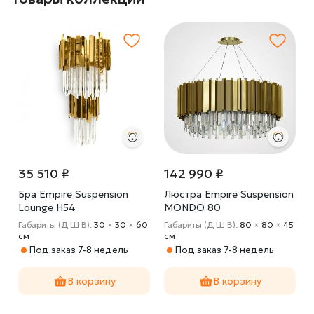
35 510 ₽
142 990 ₽
Бра Empire Suspension
Люстра Empire Suspension
Lounge H54
MONDO 80
0
Габариты (Д Ш В):
30
×
30
×
60
Габариты (Д Ш В):
80
×
80
×
45
cм
cм
Под заказ 7-8 недель
Под заказ 7-8 недель
В корзину
В корзину