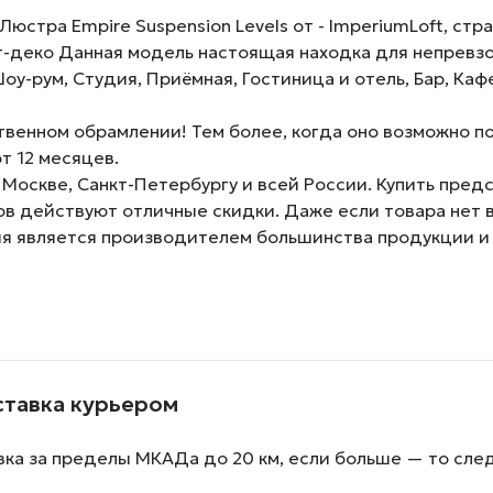
тра Empire Suspension Levels от - ImperiumLoft, стра
т-деко Данная модель настоящая находка для непревз
Шоу-рум, Студия, Приёмная, Гостиница и отель, Бар, Каф
венном обрамлении! Тем более, когда оно возможно по
т 12 месяцев.
 Москве, Санкт-Петербургу и всей России. Купить пре
зов действуют отличные скидки. Даже если товара нет 
ия является производителем большинства продукции и
ставка курьером
вка за пределы МКАДа до 20 км, если больше — то сле