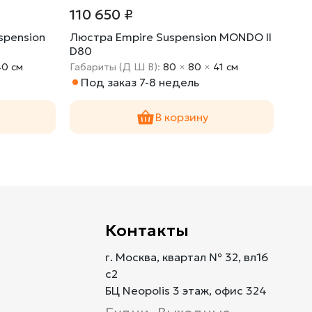
110 650 ₽
18 
spension
Люстра Empire Suspension MONDO II
Бра 
D80
40 cм
Габариты (Д Ш В):
80
×
80
×
41 cм
Габа
Под заказ 7-8 недель
В 
В корзину
Контакты
г. Москва, квартал № 32, вл16
с2
БЦ Neopolis 3 этаж, офис 324