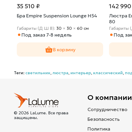
35 510 ₽
142 990
ion
Бра Empire Suspension Lounge H54
Люстра E
80
Габариты (Д Ш В):
30
×
30
×
60 cм
Габариты 
Под заказ 7-8 недель
Под зак
В корзину
Теги:
светильник
,
люстра
,
интерьер
,
классический
,
по
О компани
Сотрудничество
© 2026 LaLume. Все права
защищены.
Безопасность
Политика