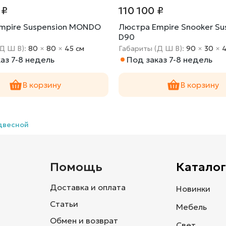
 ₽
110 100 ₽
mpire Suspension MONDO
Люстра Empire Snooker Su
D90
(Д Ш В):
80
×
80
×
45 cм
Габариты (Д Ш В):
90
×
30
×
аз 7-8 недель
Под заказ 7-8 недель
В корзину
В корзину
двесной
и
Помощь
Каталог
Доставка и оплата
Новинки
Статьи
Мебель
Обмен и возврат
Свет