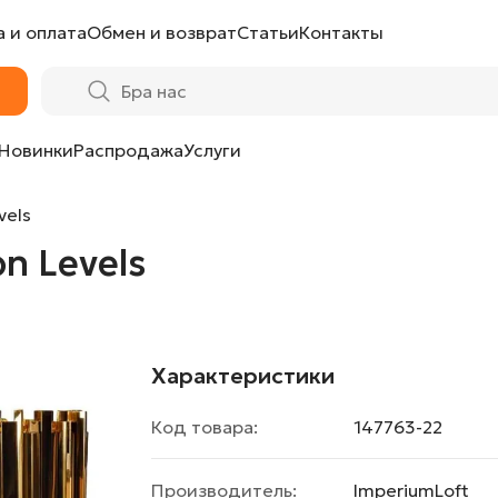
 и оплата
Обмен и возврат
Статьи
Контакты
Новинки
Распродажа
Услуги
vels
n Levels
Характеристики
Код товара:
147763-22
Производитель:
ImperiumLoft