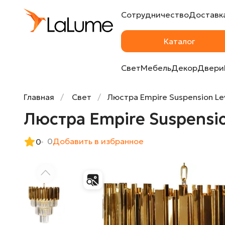
Сотрудничество
Доставка
Люстра Empire Suspension Levels
Каталог
Свет
Мебель
Декор
Двери
Главная
Свет
Люстра Empire Suspension Le
Люстра Empire Suspensio
0
Добавить в избранное
0