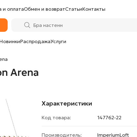
 и оплата
Обмен и возврат
Статьи
Контакты
Новинки
Распродажа
Услуги
ena
on Arena
Характеристики
Код товара:
147762-22
Производитель:
ImperiumLoft