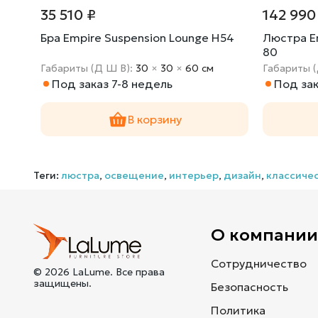
35 510 ₽
142 990
ion
Бра Empire Suspension Lounge H54
Люстра E
80
Габариты (Д Ш В):
30
×
30
×
60 cм
Габариты 
Под заказ 7-8 недель
Под зак
В корзину
Теги:
люстра
,
освещение
,
интерьер
,
дизайн
,
классиче
О компани
Сотрудничество
© 2026 LaLume. Все права
защищены.
Безопасность
Политика