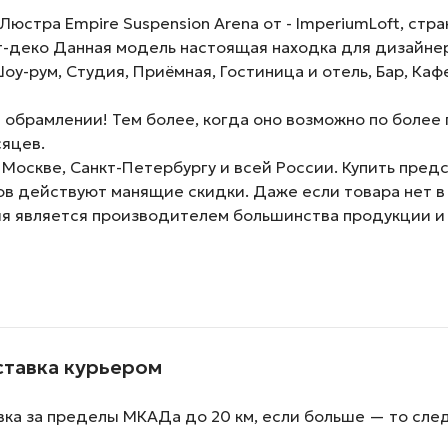
стра Empire Suspension Arena от - ImperiumLoft, стран
т-деко Данная модель настоящая находка для дизайнер
Шоу-рум, Студия, Приёмная, Гостиница и отель, Бар, Каф
обрамлении! Тем более, когда оно возможно по более 
сяцев.
 Москве, Санкт-Петербургу и всей России. Купить пре
зов действуют манящие скидки. Даже если товара нет в
ия является производителем большинства продукции и
ставка курьером
вка за пределы МКАДа до 20 км, если больше — то сле