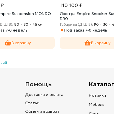
 ₽
110 100 ₽
mpire Suspension MONDO
Люстра Empire Snooker Su
D90
(Д Ш В):
80
×
80
×
45 cм
Габариты (Д Ш В):
90
×
30
×
аз 7-8 недель
Под заказ 7-8 недель
В корзину
В корзину
ский
и
Помощь
Каталог
Доставка и оплата
Новинки
Статьи
Мебель
Обмен и возврат
Свет