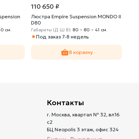
110 650 ₽
18 
spension
Люстра Empire Suspension MONDO II
Бра 
D80
40 cм
Габариты (Д Ш В):
80
×
80
×
41 cм
Габа
Под заказ 7-8 недель
В 
В корзину
Контакты
г. Москва, квартал № 32, вл16
с2
БЦ Neopolis 3 этаж, офис 324