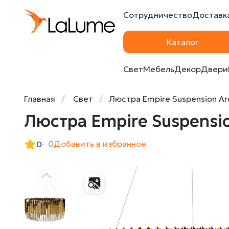
Сотрудничество
Доставка
Люстра Empire Suspension Arena
Каталог
Свет
Мебель
Декор
Двери
Главная
Свет
Люстра Empire Suspension Ar
Люстра Empire Suspensi
0
Добавить в избранное
0