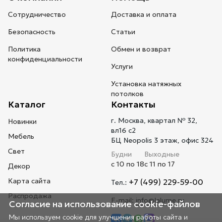
Сотрудничество
Доставка и оплата
Безопасность
Статьи
Политика
Обмен и возврат
конфиденциальности
Услуги
Установка натяжных
потолков
Каталог
Контакты
г. Москва, квартал № 32,
Новинки
вл16 с2
Мебель
БЦ Neopolis 3 этаж, офис 324
Свет
Будни
Выходные
с 10 по 18
с 11 по 17
Декор
Карта сайта
+7 (499) 229-59-00
Тел.:
Распродажа
E-mail:
info@lalume.ru
Согласие на использование cookie-файлов
Мы используем cookie для улучшения работы сайта и