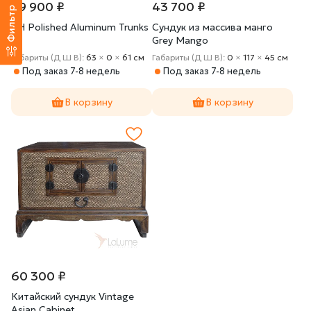
89 900 ₽
43 700 ₽
Фильтр
RH Polished Aluminum Trunks
Сундук из массива манго
Grey Mango
Габариты (Д Ш В):
63
×
0
×
61 cм
Габариты (Д Ш В):
0
×
117
×
45 cм
Под заказ 7-8 недель
Под заказ 7-8 недель
В корзину
В корзину
60 300 ₽
Китайский сундук Vintage
Asian Cabinet