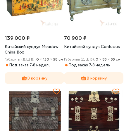
139 000 ₽
70 900 ₽
Китайский сундук Meadow
Китайский сундук Confucius
China Box
Габариты (Д Ш В):
0
×
150
×
58 cм
Габариты (Д Ш В):
0
×
83
×
55 cм
Под заказ 7-8 недель
Под заказ 7-8 недель
В корзину
В корзину