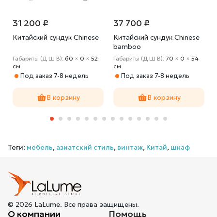
31 200 ₽
37 700 ₽
Китайский сундук Chinese
Китайский сундук Chinese
bamboo
Габариты (Д Ш В):
60
×
0
×
52
Габариты (Д Ш В):
70
×
0
×
54
cм
cм
Под заказ 7-8 недель
Под заказ 7-8 недель
В корзину
В корзину
Теги:
мебель
,
азиатский стиль
,
винтаж
,
Китай
,
шкаф
© 2026 LaLume. Все права защищены.
О компании
Помощь