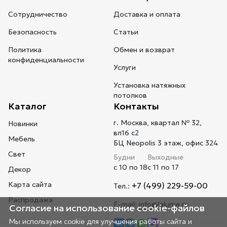
Сотрудничество
Доставка и оплата
Безопасность
Статьи
Политика
Обмен и возврат
конфиденциальности
Услуги
Установка натяжных
потолков
Каталог
Контакты
г. Москва, квартал № 32,
Новинки
вл16 с2
Мебель
БЦ Neopolis 3 этаж, офис 324
Свет
Будни
Выходные
с 10 по 18
с 11 по 17
Декор
Карта сайта
+7 (499) 229-59-00
Тел.:
Распродажа
E-mail:
info@lalume.ru
Согласие на использование cookie-файлов
Мы используем cookie для улучшения работы сайта и