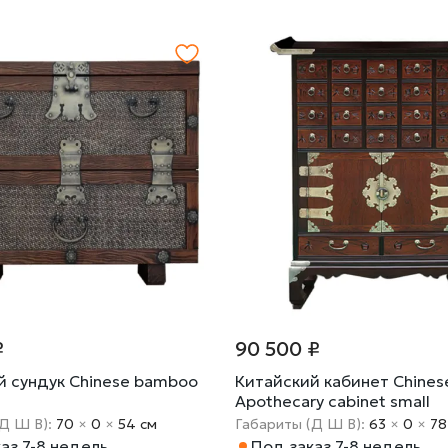
₽
90 500 ₽
й сундук Chinese bamboo
Китайский кабинет Chines
Apothecary cabinet small
(Д Ш В):
70
×
0
×
54 cм
Габариты (Д Ш В):
63
×
0
×
78
аз 7-8 недель
Под заказ 7-8 недель