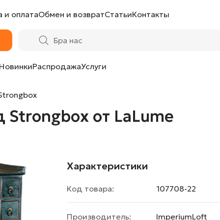
 и оплата
Обмен и возврат
Статьи
Контакты
aLume
Новинки
Распродажа
Услуги
Strongbox
 Strongbox от LaLume
Характеристики
Код товара:
107708-22
Производитель:
ImperiumLoft