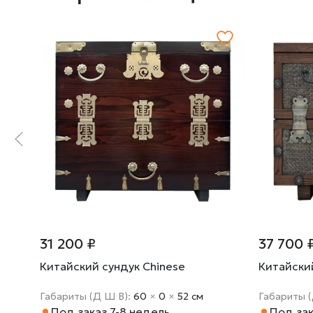
31 200 ₽
37 700 
e
Китайский сундук Chinese
Китайски
Габариты (Д Ш В):
60
×
0
×
52 cм
Габариты 
Под заказ 7-8 недель
Под зак