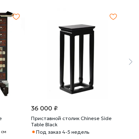
36 000 ₽
52 
e
Приставной столик Chinese Side
Прис
Table Black
Tabl
 cм
Под заказ 4-5 недель
Габа
По