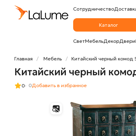
Сотрудничество
Доставка
Китайский черный комод Strongbox от L
Каталог
Свет
Мебель
Декор
Двери
Главная
Мебель
Китайский черный комод 
Китайский черный комод
0
Добавить в избранное
0