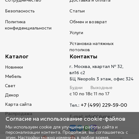
Сотрудничество
Доставка и оплата
Безопасность
Статьи
Политика
Обмен и возврат
конфиденциальности
Услуги
Установка натяжных
потолков
Каталог
Контакты
г. Москва, квартал № 32,
Новинки
вл16 с2
Мебель
БЦ Neopolis 3 этаж, офис 324
Свет
Будни
Выходные
с 10 по 18
с 11 по 17
Декор
Карта сайта
+7 (499) 229-59-00
Тел.:
Распродажа
E-mail:
info@lalume.ru
Согласие на использование cookie-файлов
Мы используем cookie для улучшения работы сайта и
персонализации контента. Продолжая, вы соглашаетесь с
этим. Настройки можно изменить в любое время.
0
0