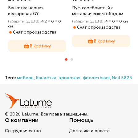
Банкетка черная
Пуф серебристый с
велюровая GY-
металлическим ободом
BEN7772GOLD-BL
ZW-694-A SLV SS
м
Габариты (Д Ш В):
4.2
×
0
×
0
Габариты (Д Ш В):
4
×
0
×
0 cм
cм
Снят с производства
Снят с производства
В корзину
В корзину
Теги:
мебель
,
банкетка
,
прихожая
,
фиолетовая
,
Neil 5825
© 2026 LaLume. Все права защищены.
О компании
Помощь
Сотрудничество
Доставка и оплата