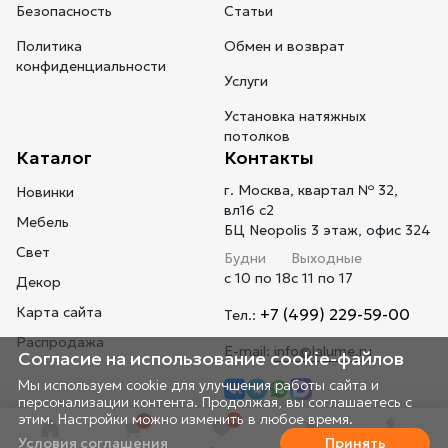
Безопасность
Статьи
Политика
Обмен и возврат
конфиденциальности
Услуги
Установка натяжных
потолков
Каталог
Контакты
г. Москва, квартал № 32,
Новинки
вл16 с2
Мебель
БЦ Neopolis 3 этаж, офис 324
Свет
Будни
Выходные
с 10 по 18
с 11 по 17
Декор
Карта сайта
+7 (499) 229-59-00
Тел.:
Распродажа
E-mail:
info@lalume.ru
Согласие на использование cookie-файлов
Мы используем cookie для улучшения работы сайта и
персонализации контента. Продолжая, вы соглашаетесь с
этим. Настройки можно изменить в любое время.
0
0
Условия соглашения
Принять