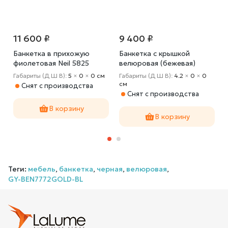
11 600 ₽
9 400 ₽
-
Банкетка в прихожую
Банкетка с крышкой
фиолетовая Neil 5825
велюровая (бежевая)
24YJ-5005-06413
0
Габариты (Д Ш В):
5
×
0
×
0 cм
Габариты (Д Ш В):
4.2
×
0
×
0
cм
Снят с производства
Снят с производства
В корзину
В корзину
Теги:
мебель
,
банкетка
,
черная
,
велюровая
,
GY-BEN7772GOLD-BL