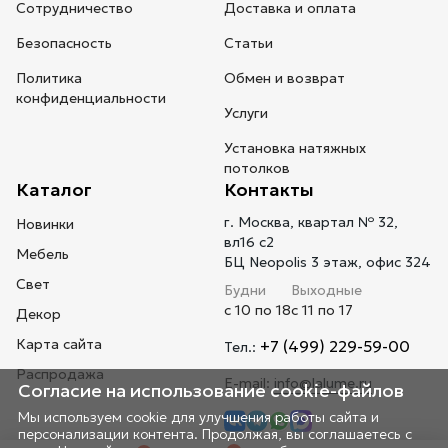
Сотрудничество
Доставка и оплата
Безопасность
Статьи
Политика
Обмен и возврат
конфиденциальности
Услуги
Установка натяжных
потолков
Каталог
Контакты
г. Москва, квартал № 32,
Новинки
вл16 с2
Мебель
БЦ Neopolis 3 этаж, офис 324
Свет
Будни
Выходные
с 10 по 18
с 11 по 17
Декор
Карта сайта
+7 (499) 229-59-00
Тел.:
Распродажа
E-mail:
info@lalume.ru
Согласие на использование cookie-файлов
Мы используем cookie для улучшения работы сайта и
персонализации контента. Продолжая, вы соглашаетесь с