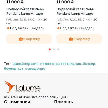
11 000 ₽
11 000 ₽
Подвесной светильник
Подвесной светильник
Pendant Lamp vintage
Pendant Lamp vintage
Banker Bowler Hat LATTE I
Banker Bowler Hat
м
Габариты (Д Ш В):
0
×
0
×
20
Габариты (Д Ш В):
0
×
0
×
20
ESPRESSO II
cм
cм
Под заказ 7-8 недель
Под заказ 7-8 недель
В корзину
В корзину
Теги:
дизайнерский
,
подвесной светильник
,
банкер
,
боулер-хэт
,
освещение
© 2026 LaLume. Все права защищены.
О компании
Помощь