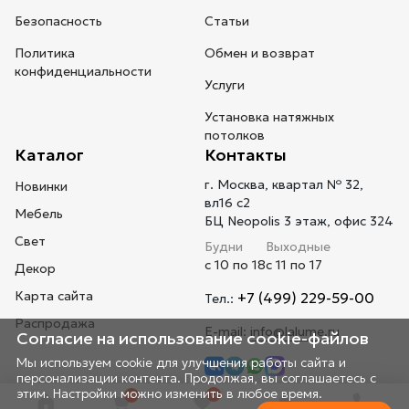
Безопасность
Статьи
Политика
Обмен и возврат
конфиденциальности
Услуги
Установка натяжных
потолков
Каталог
Контакты
г. Москва, квартал № 32,
Новинки
вл16 с2
Мебель
БЦ Neopolis 3 этаж, офис 324
Свет
Будни
Выходные
с 10 по 18
с 11 по 17
Декор
Карта сайта
+7 (499) 229-59-00
Тел.:
Распродажа
E-mail:
info@lalume.ru
Согласие на использование cookie-файлов
Мы используем cookie для улучшения работы сайта и
персонализации контента. Продолжая, вы соглашаетесь с
этим. Настройки можно изменить в любое время.
0
0