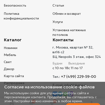
Безопасность
Статьи
Политика
Обмен и возврат
конфиденциальности
Услуги
Установка натяжных
потолков
Каталог
Контакты
г. Москва, квартал № 32,
Новинки
вл16 с2
Мебель
БЦ Neopolis 3 этаж, офис 324
Свет
Будни
Выходные
с 10 по 18
с 11 по 17
Декор
Карта сайта
+7 (499) 229-59-00
Тел.:
Распродажа
E-mail:
info@lalume.ru
Согласие на использование cookie-файлов
Мы используем cookie для улучшения работы сайта и
персонализации контента. Продолжая, вы соглашаетесь с
этим. Настройки можно изменить в любое время.
0
0