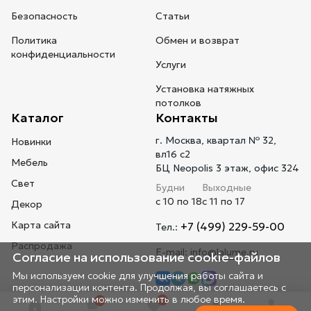
Безопасность
Статьи
Политика
Обмен и возврат
конфиденциальности
Услуги
Установка натяжных
потолков
Каталог
Контакты
г. Москва, квартал № 32,
Новинки
вл16 с2
Мебель
БЦ Neopolis 3 этаж, офис 324
Свет
Будни
Выходные
с 10 по 18
с 11 по 17
Декор
Карта сайта
+7 (499) 229-59-00
Тел.:
Распродажа
E-mail:
info@lalume.ru
Согласие на использование cookie-файлов
Мы используем cookie для улучшения работы сайта и
персонализации контента. Продолжая, вы соглашаетесь с
этим. Настройки можно изменить в любое время.
0
0