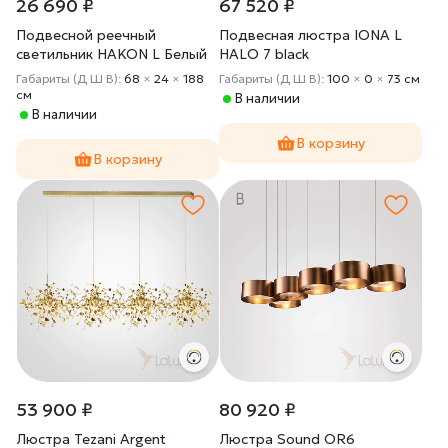
26 690 ₽
67 520 ₽
Подвесной реечный
Подвесная люстра IONA L
светильник HAKON L Белый
HALO 7 black
Габариты (Д Ш В):
68
×
24
×
188
Габариты (Д Ш В):
100
×
0
×
73 cм
cм
В наличии
В наличии
В корзину
В корзину
53 900 ₽
80 920 ₽
Люстра Tezani Argent
Люстра Sound OR6