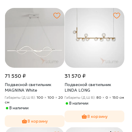
71 550 ₽
31 570 ₽
Подвесной светильник
Подвесной светильник
MAGNINA White
LINDA LONG
Габариты (Д Ш В):
100
×
100
×
20
Габариты (Д Ш В):
80
×
0
×
150 cм
cм
В наличии
В наличии
В корзину
В корзину