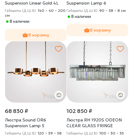
Suspension Linear Gold 4L
Suspension Lamp 6
140
Габариты (Д Ш В):
140
×
40
×
200
Габариты (Д Ш В):
90
×
38
×
8 cм
cм
В наличии
В наличии
В корзину
В корзину
68 830 ₽
102 850 ₽
Люстра Sound OR6
Люстра RH 1920S ODEON
Suspension Lamp 5
CLEAR GLASS FRINGE
chrome 100
Габариты (Д Ш В):
120
×
39
×
58
Габариты (Д Ш В):
100
×
30
×
35