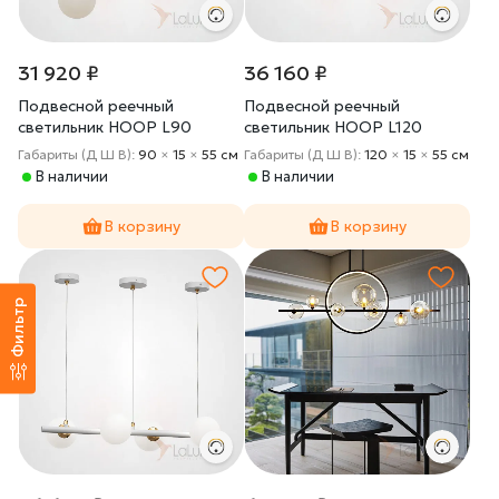
31 920 ₽
36 160 ₽
Подвесной реечный
Подвесной реечный
светильник HOOP L90
светильник HOOP L120
Черный
ЛАТУНЬ
Габариты (Д Ш В):
90
×
15
×
55 cм
Габариты (Д Ш В):
120
×
15
×
55 cм
В наличии
В наличии
В корзину
В корзину
Фильтр