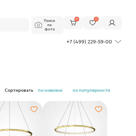
0
0
Поиск
по
фото
+7 (499) 229-59-00
Сортировать
по новизне
по популярности