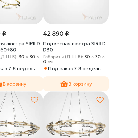
 ₽
42 890 ₽
я люстра SIRILD
Подвесная люстра SIRILD
+60+80
D30
(Д Ш В):
30
×
30
×
Габариты (Д Ш В):
30
×
30
×
0 cм
каз 7-8 недель
Под заказ 7-8 недель
В корзину
В корзину