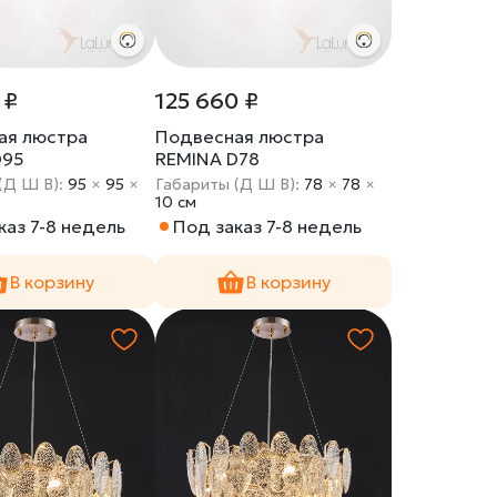
 ₽
125 660 ₽
ая люстра
Подвесная люстра
D95
REMINA D78
(Д Ш В):
95
×
95
×
Габариты (Д Ш В):
78
×
78
×
10 cм
каз 7-8 недель
Под заказ 7-8 недель
В корзину
В корзину