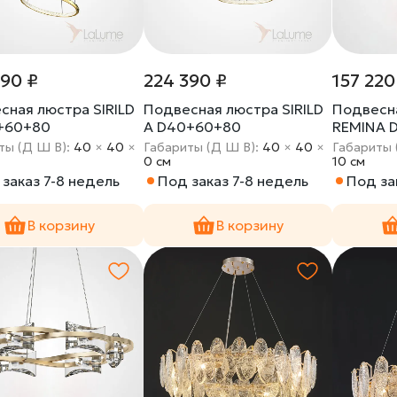
390 ₽
224 390 ₽
157 220
сная люстра SIRILD
Подвесная люстра SIRILD
Подвесн
+60+80
A D40+60+80
REMINA 
ты (Д Ш В):
40
×
40
×
Габариты (Д Ш В):
40
×
40
×
Габариты 
0 cм
10 cм
заказ 7-8 недель
Под заказ 7-8 недель
Под за
В корзину
В корзину