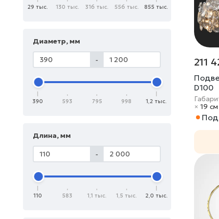
29 тыс.
130 тыс.
316 тыс.
556 тыс.
855 тыс.
Диаметр, мм
-
211 4
Подве
D100
Габари
390
593
795
998
1,2 тыс.
×
19 cм
Под 
Длина, мм
-
110
583
1,1 тыс.
1,5 тыс.
2,0 тыс.