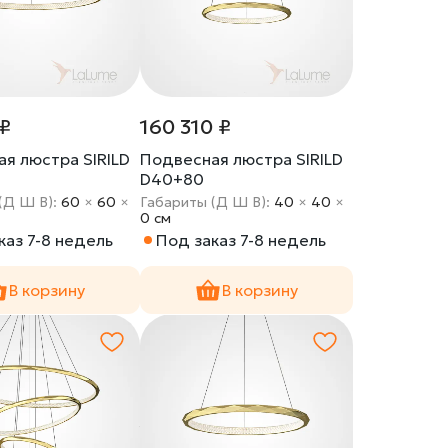
 ₽
160 310 ₽
я люстра SIRILD
Подвесная люстра SIRILD
D40+80
(Д Ш В):
60
×
60
×
Габариты (Д Ш В):
40
×
40
×
0 cм
каз 7-8 недель
Под заказ 7-8 недель
В корзину
В корзину