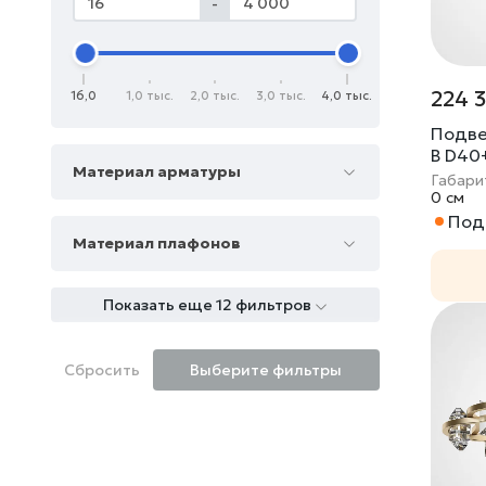
-
224 
16,0
1,0 тыс.
2,0 тыс.
3,0 тыс.
4,0 тыс.
Подве
B D40
Материал арматуры
Габари
0 cм
Под 
Материал плафонов
Показать еще 12 фильтров
Сбросить
Выберите фильтры