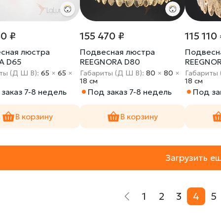
50 ₽
155 470 ₽
115 110
сная люстра
Подвесная люстра
Подвесн
A D65
REEGNORA D80
REEGNOR
ты (Д Ш В):
65
×
65
×
Габариты (Д Ш В):
80
×
80
×
Габариты 
18 cм
18 cм
заказ 7-8 недель
Под заказ 7-8 недель
Под за
В корзину
В корзину
Загрузить е
1
2
3
4
5