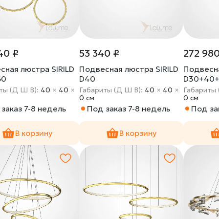
40 ₽
53 340 ₽
272 980
сная люстра SIRILD
Подвесная люстра SIRILD
Подвесна
60
D40
D30+40
ты (Д Ш В):
40
×
40
×
Габариты (Д Ш В):
40
×
40
×
Габариты 
0 cм
0 cм
заказ 7-8 недель
Под заказ 7-8 недель
Под за
В корзину
В корзину