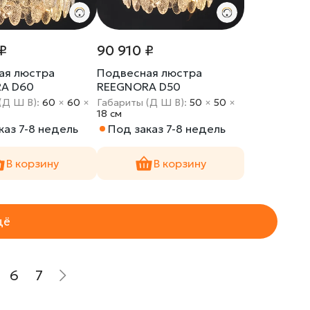
 ₽
90 910 ₽
ая люстра
Подвесная люстра
A D60
REEGNORA D50
(Д Ш В):
60
×
60
×
Габариты (Д Ш В):
50
×
50
×
18 cм
каз 7-8 недель
Под заказ 7-8 недель
В корзину
В корзину
щё
6
7