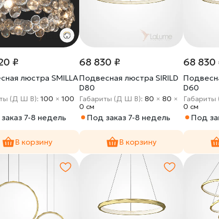
20 ₽
68 830 ₽
68 830
сная люстра SMILLA
Подвесная люстра SIRILD
Подвесна
D80
D60
ты (Д Ш В):
100
×
100
Габариты (Д Ш В):
80
×
80
×
Габариты 
0 cм
0 cм
заказ 7-8 недель
Под заказ 7-8 недель
Под за
В корзину
В корзину