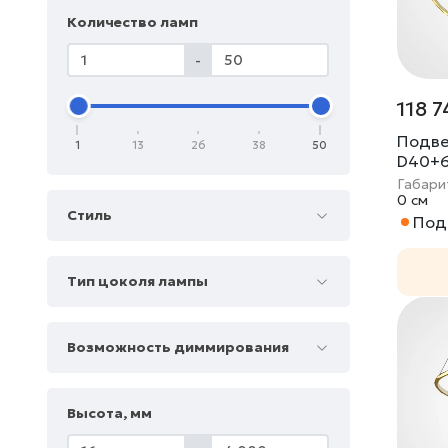
Количество ламп
-
118 7
Подве
1
13
26
38
50
D40+
Габари
0 cм
Стиль
Под 
Тип цоколя лампы
Возможность диммирования
Высота, мм