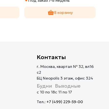
Под заказ 7-8 недель
По
В корзину
Контакты
г. Москва, квартал № 32, вл16
с2
БЦ Neopolis 3 этаж, офис 324
Будни
Выходные
с 10 по 18
с 11 по 17
Тел.:
+7 (499) 229-59-00