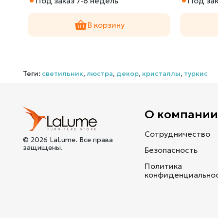
Под заказ 7-8 недель
Под зак
В корзину
Теги:
светильник
,
люстра
,
декор
,
кристаллы
,
туркис
О компани
Сотрудничество
© 2026 LaLume. Все права
защищены.
Безопасность
Политика
конфиденциально