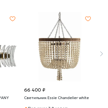
66 400 ₽
66 
PANY
Светильник Essie Chandelier white
Свет
Turq