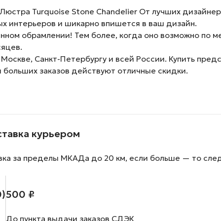
юстра Turquoise Stone Chandelier От лучших дизайне
х интерьеров и шикарно впишется в ваш дизайн.
нном обрамлении! Тем более, когда оно возможно по м
сяцев.
 Москве, Санкт-Петербургу и всей России. Купить пре
и больших заказов действуют отличные скидки.
ставка курьером
вка за пределы МКАДа до 20 км, если больше — то сле
0)
500 ₽
До пункта выдачи заказов СДЭК