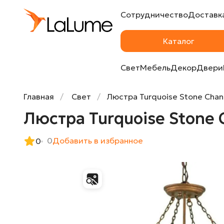
Сотрудничество
Доставка
Люстра Turquoise Stone Chandelier от La
Каталог
Свет
Мебель
Декор
Двери
Главная
Свет
Люстра Turquoise Stone Chan
Люстра Turquoise Stone 
0
Добавить в избранное
0