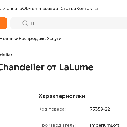
 и оплата
Обмен и возврат
Статьи
Контакты
Lume
Новинки
Распродажа
Услуги
delier
Chandelier от LaLume
Характеристики
Код товара:
75359-22
Производитель:
ImperiumLoft