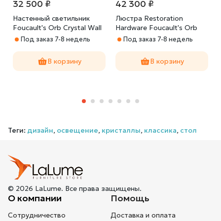
32 500 ₽
42 300 ₽
Настенный светильник
Люстра Restoration
Foucault's Orb Crystal Wall
Hardware Foucault's Orb
Crystal Chandelier
Под заказ 7-8 недель
Под заказ 7-8 недель
В корзину
В корзину
Теги:
дизайн
,
освещение
,
кристаллы
,
классика
,
стол
© 2026 LaLume. Все права защищены.
О компании
Помощь
Сотрудничество
Доставка и оплата