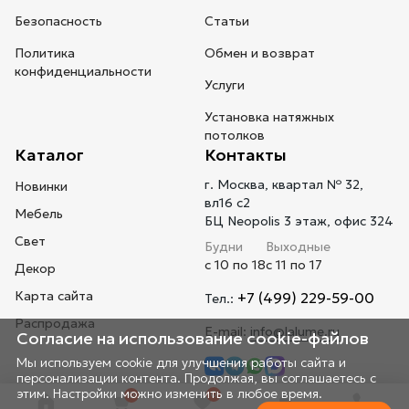
Безопасность
Статьи
Политика
Обмен и возврат
конфиденциальности
Услуги
Установка натяжных
потолков
Каталог
Контакты
г. Москва, квартал № 32,
Новинки
вл16 с2
Мебель
БЦ Neopolis 3 этаж, офис 324
Свет
Будни
Выходные
с 10 по 18
с 11 по 17
Декор
Карта сайта
+7 (499) 229-59-00
Тел.:
Распродажа
E-mail:
info@lalume.ru
Согласие на использование cookie-файлов
Мы используем cookie для улучшения работы сайта и
персонализации контента. Продолжая, вы соглашаетесь с
этим. Настройки можно изменить в любое время.
0
0