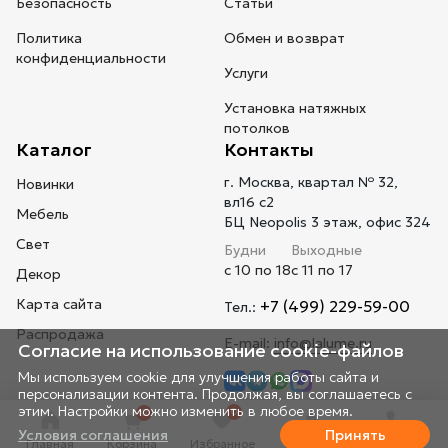
Безопасность
Статьи
Политика
Обмен и возврат
конфиденциальности
Услуги
Установка натяжных
потолков
Каталог
Контакты
г. Москва, квартал № 32,
Новинки
вл16 с2
Мебель
БЦ Neopolis 3 этаж, офис 324
Свет
Будни
Выходные
с 10 по 18
с 11 по 17
Декор
Карта сайта
+7 (499) 229-59-00
Тел.:
Распродажа
E-mail:
info@lalume.ru
Согласие на использование cookie-файлов
Мы используем cookie для улучшения работы сайта и
персонализации контента. Продолжая, вы соглашаетесь с
этим. Настройки можно изменить в любое время.
0
0
Условия соглашения
Принять
Главная
Корзина
Избранное
Профиль
Телефон