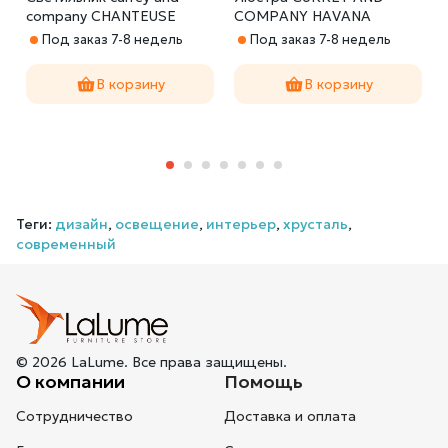
company CHANTEUSE
COMPANY HAVANA
CHANDELIER
PENDANT/SEMI-FLUSH
Под заказ 7-8 недель
Под заказ 7-8 недель
м
В корзину
В корзину
Теги:
дизайн
,
освещение
,
интерьер
,
хрусталь
,
современный
© 2026 LaLume. Все права защищены.
О компании
Помощь
Сотрудничество
Доставка и оплата