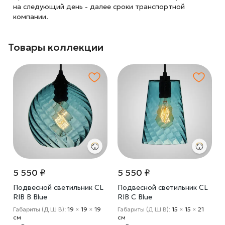
на следующий
день - далее сроки транспортной
компании.
Товары коллекции
5 550 ₽
5 550 ₽
Подвесной светильник CL
Подвесной светильник CL
RIB B Blue
RIB C Blue
Габариты (Д Ш В):
19
×
19
×
19
Габариты (Д Ш В):
15
×
15
×
21
cм
cм