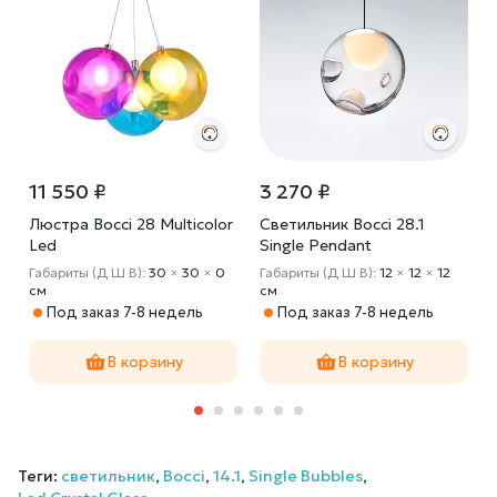
11 550 ₽
3 270 ₽
Люстра Bocci 28 Multicolor
Светильник Bocci 28.1
Led
Single Pendant
Габариты (Д Ш В):
30
×
30
×
0
Габариты (Д Ш В):
12
×
12
×
12
cм
cм
Под заказ 7-8 недель
Под заказ 7-8 недель
В корзину
В корзину
Теги:
светильник
,
Bocci
,
14.1
,
Single Bubbles
,