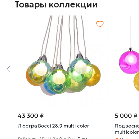
Товары коллекции
43 300 ₽
5 000 ₽
 Top
Люстра Bocci 28.9 multi color
Подвесно
multicolo
Габариты (Д Ш В):
0
×
0
×
13 cм