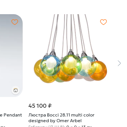
45 100 ₽
25 
le Pendant
Люстра Bocci 28.11 multi color
Люст
designed by Omer Arbel
 cм
Габариты (Д Ш В):
0
×
0
×
13 cм
Габа