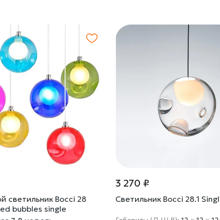
3 270 ₽
й светильник Bocci 28
Светильник Bocci 28.1 Sing
red bubbles single
Габариты (Д Ш В):
12
×
12
×
12