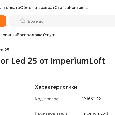
 и оплата
Обмен и возврат
Статьи
Контакты
eriumLoft
Новинки
Распродажа
Услуги
ed 25
or Led 25 от ImperiumLoft
Характеристики
Код товара:
191661-22
Производитель:
ImperiumLoft