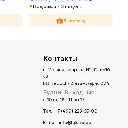
Под заказ 7-8 недель
По
В корзину
Контакты
г. Москва, квартал № 32, вл16
с2
БЦ Neopolis 3 этаж, офис 324
Будни
Выходные
с 10 по 18
с 11 по 17
Тел.:
+7 (499) 229-59-00
E-mail:
info@lalume.ru