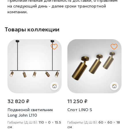
Приблизительная длительность доставки, отправляем
на следующий
день - далее сроки транспортной
компании.
Товары коллекции
32 820 ₽
11 250 ₽
Подвесной светильник
Спот LINO S
O
Long John L110
м
Габариты (Д Ш В):
110
×
0
×
15.5
Габариты (Д Ш В):
60
×
60
×
18
cм
cм