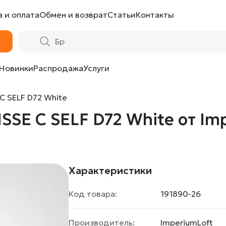
 и оплата
Обмен и возврат
Статьи
Контакты
hite от ImperiumLoft
Новинки
Распродажа
Услуги
C SELF D72 White
SE C SELF D72 White от Im
Характеристики
Код товара:
191890-26
Производитель:
ImperiumLoft