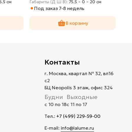
6.5 cм
Габариты (Д Ш В):
75.5
×
0
×
20 cм
Габа
Под заказ 7-8 недель
В 
В корзину
Контакты
г. Москва, квартал № 32, вл16
с2
БЦ Neopolis 3 этаж, офис 324
Будни
Выходные
с 10 по 18
с 11 по 17
Тел.:
+7 (499) 229-59-00
E-mail:
info@lalume.ru