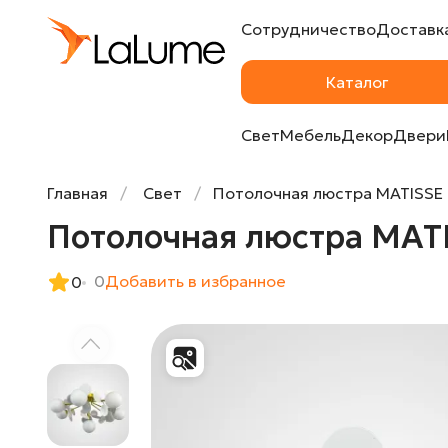
Сотрудничество
Доставка
Потолочная люстра MATISSE C SELF D72 W
Каталог
Свет
Мебель
Декор
Двери
Главная
Свет
Потолочная люстра MATISSE 
Потолочная люстра MATIS
0
Добавить в избранное
0