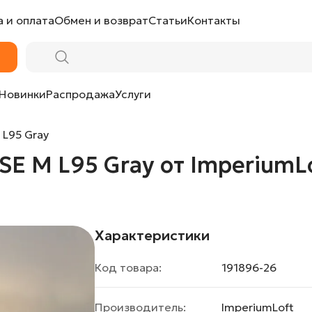
 и оплата
Обмен и возврат
Статьи
Контакты
ImperiumLoft
Новинки
Распродажа
Услуги
 L95 Gray
E M L95 Gray от ImperiumL
Характеристики
Код товара:
191896-26
Производитель:
ImperiumLoft