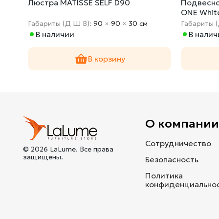
LF
Люстра MATISSE SELF D90
Подвесно
ONE White
Габариты (Д Ш В):
90
×
90
×
30 cм
Габариты 
В наличии
В налич
В корзину
О компани
Сотрудничество
© 2026 LaLume. Все права
защищены.
Безопасность
Политика
конфиденциально