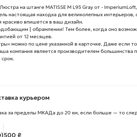
стра на штанге MATISSE M L95 Gray от - ImperiumLoft, 
ель настоящая находка для великолепных интерьеров, 
ая красиво впишется в ваш дизайн.
одобающим [ обрамлении! Тем более, когда оно возмож
нтией от 12 месяцев.
ы» можно по цене указанной в карточке. Даже если тов
наша компания является производителем большинства 
 срок.
ставка курьером
вка за пределы МКАДа до 20 км, если больше — то сле
0)
500 ₽