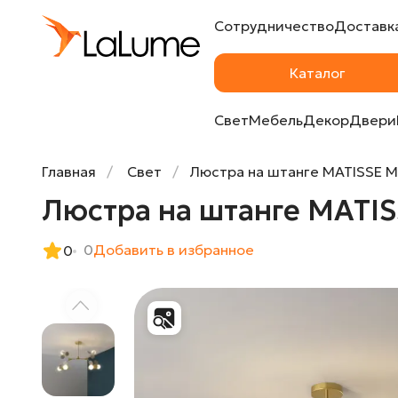
Сотрудничество
Доставка
Люстра на штанге MATISSE M L95 Gray от 
Каталог
Свет
Мебель
Декор
Двери
Главная
Свет
Люстра на штанге MATISSE M
Люстра на штанге MATISS
0
Добавить в избранное
0