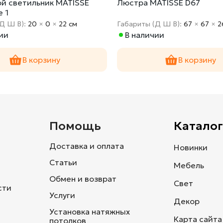
й светильник MATISSE
Люстра MATISSE D67
 1
(Д Ш В):
20
×
0
×
22 cм
Габариты (Д Ш В):
67
×
67
×
2
ии
В наличии
В корзину
В корзину
и
Помощь
Каталог
Доставка и оплата
Новинки
Статьи
Мебель
Обмен и возврат
Свет
сти
Услуги
Декор
Установка натяжных
Карта сайта
потолков