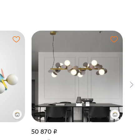
50 870 ₽
21 