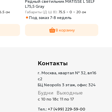
Рядный светильник MATISSE L SELF
Торш
L75,5 Gray
6.5 cм
Габариты (Д Ш В):
75.5
×
0
×
20 cм
Габа
Под заказ 7-8 недель
В 
В корзину
Контакты
г. Москва, квартал № 32, вл16
с2
БЦ Neopolis 3 этаж, офис 324
Будни
Выходные
с 10 по 18
с 11 по 17
Тел.:
+7 (499) 229-59-00