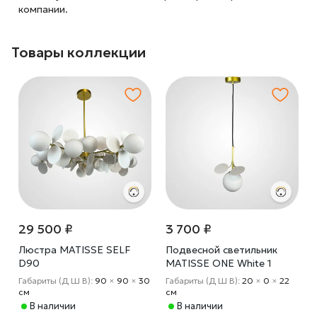
компании.
Товары коллекции
29 500 ₽
3 700 ₽
Люстра MATISSE SELF
Подвесной светильник
D90
MATISSE ONE White 1
Габариты (Д Ш В):
90
×
90
×
30
Габариты (Д Ш В):
20
×
0
×
22
cм
cм
В наличии
В наличии