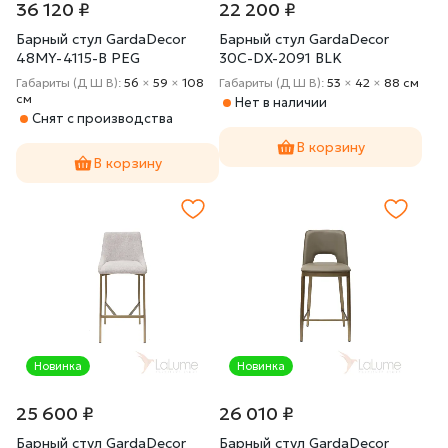
36 120 ₽
22 200 ₽
Барный стул GardaDecor
Барный стул GardaDecor
48MY-4115-B PEG
30C-DX-2091 BLK
Габариты (Д Ш В):
56
×
59
×
108
Габариты (Д Ш В):
53
×
42
×
88 cм
cм
Нет в наличии
Снят с производства
В корзину
В корзину
Новинка
Новинка
25 600 ₽
26 010 ₽
Барный стул GardaDecor
Барный стул GardaDecor