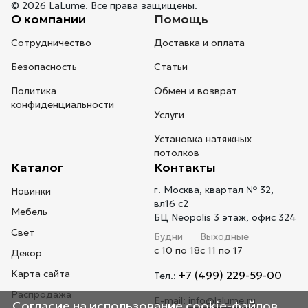
© 2026 LaLume. Все права защищены.
О компании
Помощь
Сотрудничество
Доставка и оплата
Безопасность
Статьи
Политика
Обмен и возврат
конфиденциальности
Услуги
Установка натяжных
потолков
Каталог
Контакты
г. Москва, квартал № 32,
Новинки
вл16 с2
Мебель
БЦ Neopolis 3 этаж, офис 324
Свет
Будни
Выходные
с 10 по 18
с 11 по 17
Декор
Карта сайта
+7 (499) 229-59-00
Тел.:
Распродажа
E-mail:
info@lalume.ru
Согласие на использование cookie-файлов