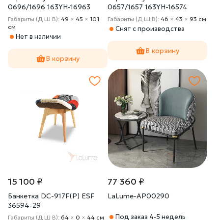
0696/1696 163YH-16963
0657/1657 163YH-16574
Габариты (Д Ш В):
49
×
45
×
101
Габариты (Д Ш В):
46
×
43
×
93 cм
cм
Снят с производства
Нет в наличии
В корзину
В корзину
15 100 ₽
77 360 ₽
Банкетка DС-917F(P) ESF
LaLume-AP00290
36594-29
Под заказ 4-5 недель
Габариты (Д Ш В):
64
×
0
×
44 cм