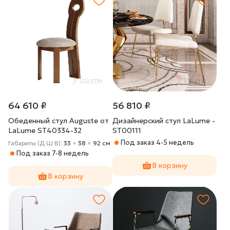
64 610 ₽
56 810 ₽
Обеденный стул Auguste от
Дизайнерский стул LaLume -
LaLume ST40334-32
ST00111
Под заказ 4-5 недель
Габариты (Д Ш В):
33
×
38
×
92 cм
Под заказ 7-8 недель
В корзину
В корзину