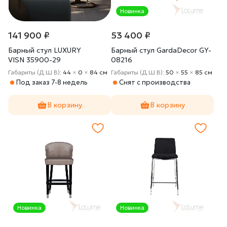
Новинка
141 900 ₽
53 400 ₽
Барный стул LUXURY
Барный стул GardaDecor GY-
VISN 35900-29
08216
Габариты (Д Ш В):
44
×
0
×
84 cм
Габариты (Д Ш В):
50
×
55
×
85 cм
Под заказ 7-8 недель
Снят с производства
В корзину
В корзину
Новинка
Новинка