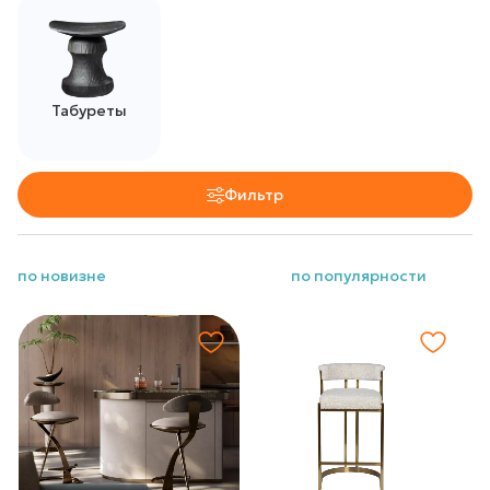
Табуреты
Фильтр
по новизне
по популярности