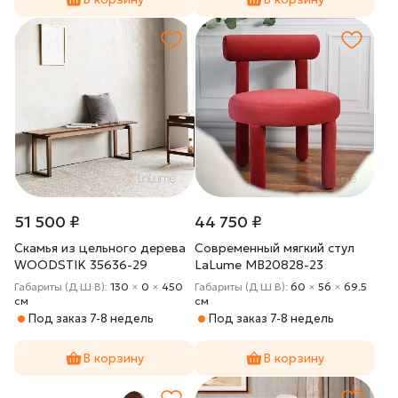
51 500 ₽
44 750 ₽
Cкамья из цельного дерева
Современный мягкий стул
WOODSTIK 35636-29
LaLume MB20828-23
Габариты (Д Ш В):
130
×
0
×
450
Габариты (Д Ш В):
60
×
56
×
69.5
cм
cм
Под заказ 7-8 недель
Под заказ 7-8 недель
В корзину
В корзину