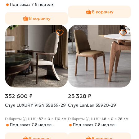
Под заказ 7-8 недель
В корзину
В корзину
352 600 ₽
23 328 ₽
Cтул LUXURY VISN 35839-29
Cтул LanLan 35920-29
Габариты (Д Ш В):
67
×
0
×
110 cм
Габариты (Д Ш В):
48
×
0
×
78 cм
Под заказ 7-8 недель
Под заказ 7-8 недель
В корзину
В корзину