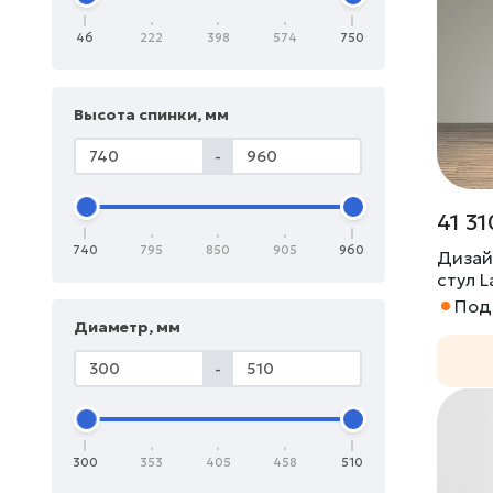
46
222
398
574
750
Высота спинки, мм
-
41 31
740
795
850
905
960
Дизай
стул 
Под 
Диаметр, мм
-
300
353
405
458
510