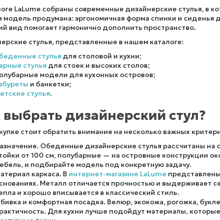
логе LaLume собраны современные дизайнерские стулья, в ко
 модель продумана: эргономичная форма спинки и сиденья 
й вид помогает гармонично дополнить пространство.
ерские стулья, представленные в нашем каталоге:
беденные стулья
для столовой и кухни;
арные стулья
для стоек и высоких столов;
олубарные модели для кухонных островов;
абуреты
и банкетки;
етские стулья
.
 выбрать дизайнерский стул?
купке стоит обратить внимание на несколько важных критер
азначение. Обеденные дизайнерские стулья рассчитаны на с
тойки от 100 см, полубарные — на островные конструкции ок
ебель, и подбирайте модель под конкретную задачу.
атериал каркаса. В
интернет-магазине LaLume
представлены 
снованиях. Металл отличается прочностью и выдерживает с
епла и хорошо вписывается в классический стиль.
бивка и комфортная посадка. Велюр, экокожа, рогожка, букл
рактичность. Для кухни лучше подойдут материалы, которые 