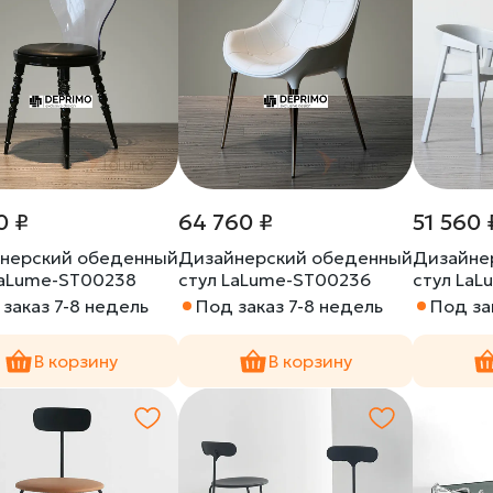
0 ₽
64 760 ₽
51 560 
нерский обеденный
Дизайнерский обеденный
Дизайне
LaLume-ST00238
стул LaLume-ST00236
стул La
заказ 7-8 недель
Под заказ 7-8 недель
Под за
В корзину
В корзину