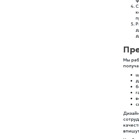
ф
С
к
п
Р
д
д
Пре
Мы раб
получа
ш
д
б
г
в
с
Дизайн
сотруд
качест
впишут