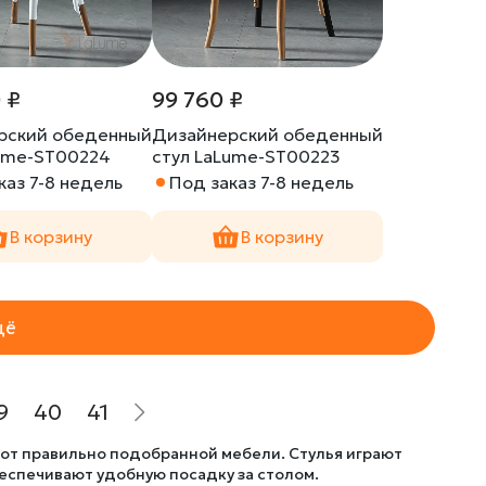
 ₽
99 760 ₽
рский обеденный
Дизайнерский обеденный
Lume-ST00224
стул LaLume-ST00223
каз 7-8 недель
Под заказ 7-8 недель
В корзину
В корзину
щё
9
40
41
 от правильно подобранной мебели. Стулья играют
еспечивают удобную посадку за столом.