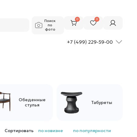
0
0
Поиск
по
фото
+7 (499) 229-59-00
Обеденные
Табуреты
стулья
Сортировать
по новизне
по популярности