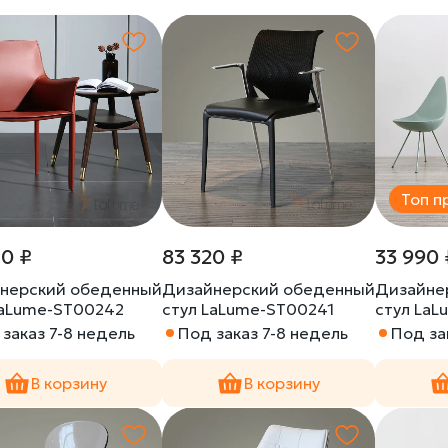
Топ п
60 ₽
83 320 ₽
33 990 
нерский обеденный
Дизайнерский обеденный
Дизайне
LaLume-ST00242
стул LaLume-ST00241
стул La
заказ 7-8 недель
Под заказ 7-8 недель
Под за
В корзину
В корзину