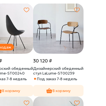
родаж
₽
30 120 ₽
рский обеденный
Дизайнерский обеденный
Lume-ST00240
стул LaLume-ST00239
каз 7-8 недель
Под заказ 7-8 недель
В корзину
В корзину