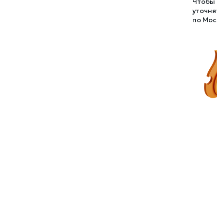
Чтобы 
уточня
по Мос