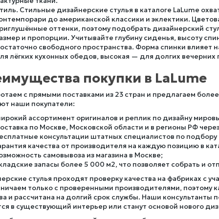
актурные ткани.
тиль. Стильные дизайнерские стулья в каталоге LaLume охва
онтемпорари до американской классики и эклектики. Цветов
риглушённые оттенки, поэтому подобрать дизайнерский стул
азмер и пропорции. Учитывайте глубину сиденья, высоту спи
остаточно свободного пространства. Форма спинки влияет н
ля лёгких кухонных обедов, высокая — для долгих вечерних
имущества покупки в LaLume
отаем с прямыми поставками из 23 стран и предлагаем боле
ют наши покупатели:
ирокий ассортимент оригиналов и реплик по дизайну миров
оставка по Москве, Московской области и в регионы РФ чер
есплатные консультации штатных специалистов по подбору 
арантия качества от производителя на каждую позицию в кат
озможность самовывоза из магазина в Москве;
кладские запасы более 5 000 м2, что позволяет собрать и отп
ерские стулья проходят проверку качества на фабриках с у
ничаем только с проверенными производителями, поэтому к
ва и рассчитана на долгий срок службы. Наши консультанты 
ся в существующий интерьер или станут основой нового диз