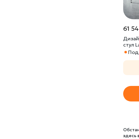
61 54
Дизай
стул 
Под 
Обстан
здесь 