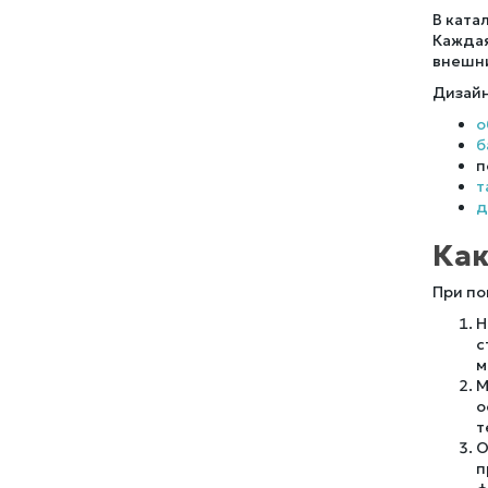
В ката
Каждая
внешни
Дизайн
о
б
п
т
д
Как
При по
Н
с
м
М
о
т
О
п