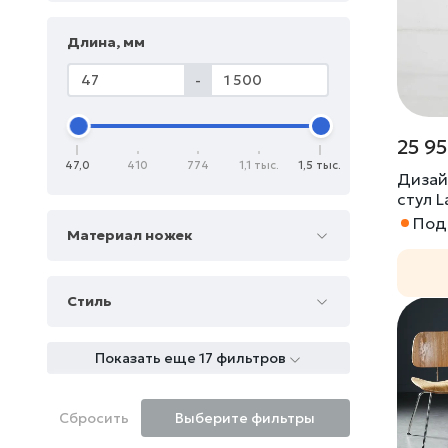
Длина, мм
-
25 95
47,0
410
774
1,1 тыс.
1,5 тыс.
Дизай
стул 
Под 
Материал ножек
Стиль
Показать еще 17 фильтров
Сбросить
Выберите фильтры