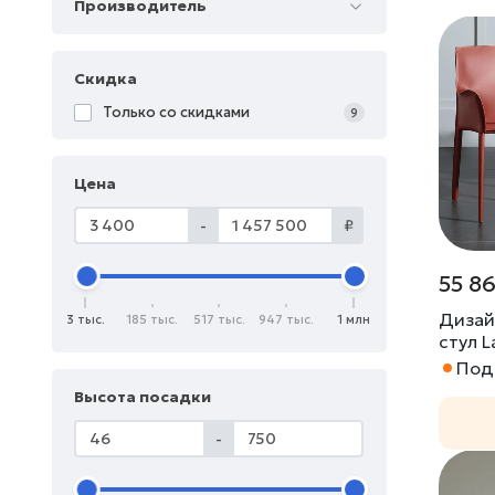
Производитель
Скидка
Только со cкидками
9
Цена
-
₽
55 8
Дизай
3 тыс.
185 тыс.
517 тыс.
947 тыс.
1 млн
стул 
Под 
Высота посадки
-