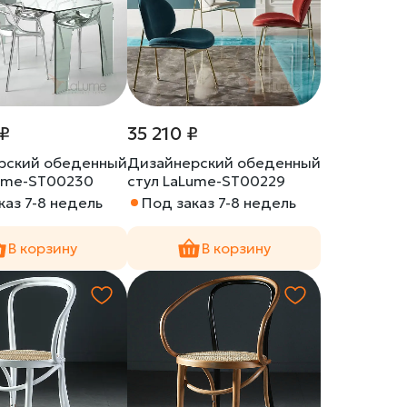
 ₽
35 210 ₽
рский обеденный
Дизайнерский обеденный
Lume-ST00230
стул LaLume-ST00229
каз 7-8 недель
Под заказ 7-8 недель
В корзину
В корзину