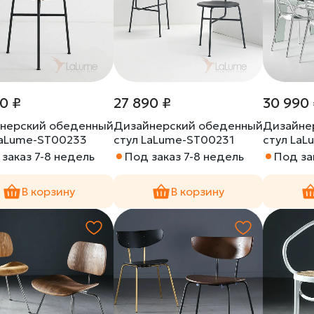
0 ₽
27 890 ₽
30 990
нерский обеденный
Дизайнерский обеденный
Дизайне
LaLume-ST00233
стул LaLume-ST00231
стул La
заказ 7-8 недель
Под заказ 7-8 недель
Под за
В корзину
В корзину