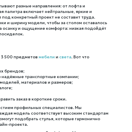
тывают разные направления: от лофта и
ая палитра включает нейтральные, яркие и
 под конкретный проект не составит труда.
нки и ширину модели, чтобы за столом оставалось
а осанку и ощущение комфорта: низкая подойдёт
 посиделок.
е 3 500 предметов
мебели
и
света
. Вот что
ых брендов;
ез надёжные транспортные компании;
моделей, материалов и размеров;
алоге;
равить заказ в короткие сроки.
частием профильных специалистов. Мы
аждая модель соответствует высоким стандартам
помогут подобрать стулья, которые гармонично
айн-проекта.