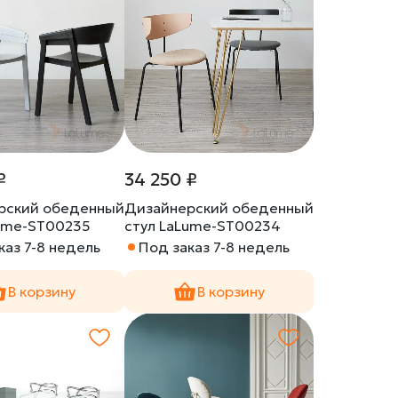
₽
34 250 ₽
рский обеденный
Дизайнерский обеденный
Lume-ST00235
стул LaLume-ST00234
каз 7-8 недель
Под заказ 7-8 недель
В корзину
В корзину