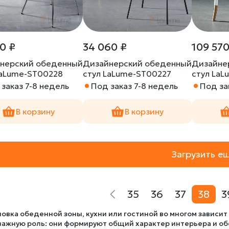
0 ₽
34 060 ₽
109 570
нерский обеденный
Дизайнерский обеденный
Дизайне
LaLume-ST00228
стул LaLume-ST00227
стул La
заказ 7-8 недель
Под заказ 7-8 недель
Под за
В корзину
В корзину
Загрузить е
35
36
37
38
3
овка обеденной зоны, кухни или гостиной во многом зависит
важную роль: они формируют общий характер интерьера и об