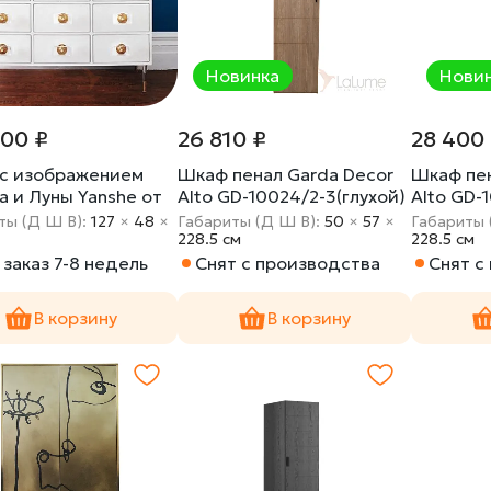
Новинка
Нови
800 ₽
26 810 ₽
28 400
с изображением
Шкаф пенал Garda Decor
Шкаф пен
а и Луны Yanshe от
Alto GD-10024/2-3(глухой)
Alto GD-
e
ты (Д Ш В):
127
×
48
×
Габариты (Д Ш В):
50
×
57
×
Габариты 
228.5 cм
228.5 cм
заказ 7-8 недель
Снят с производства
Снят с
В корзину
В корзину