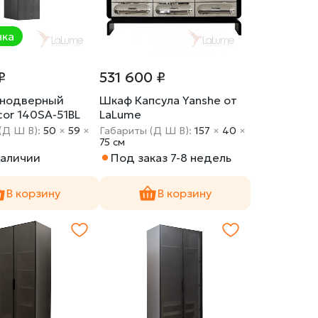
нка
₽
531 600 ₽
нодверный
Шкаф Капсула Yanshe от
or 140SA-51BL
LaLume
(Д Ш В):
50
×
59
×
Габариты (Д Ш В):
157
×
40
×
75 cм
наличии
Под заказ 7-8 недель
В корзину
В корзину