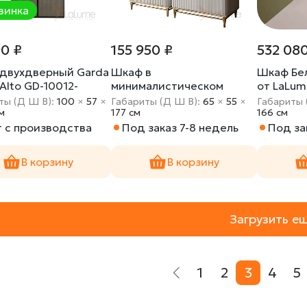
винка
90 ₽
155 950 ₽
532 08
двухдверный Garda
Шкаф в
Шкаф Бел
Alto GD-10012-
минималистическом
от LaLum
)
стиле для спальни LaLume
ты (Д Ш В):
100
×
57
×
Габариты (Д Ш В):
65
×
55
×
Габариты 
м
MB20979-23
177 cм
166 cм
т с производства
Под заказ 7-8 недель
Под за
В корзину
В корзину
Загрузить е
1
2
3
4
5