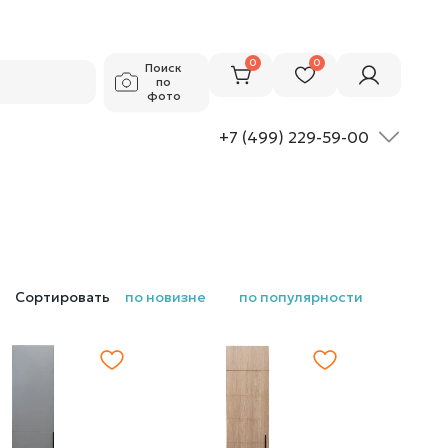
0
0
Поиск
по
фото
+7 (499) 229-59-00
Сортировать
по новизне
по популярности