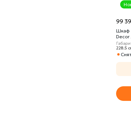
Но
99 3
Шкаф 
Decor 
6(риф
Габари
228.5 c
Сня