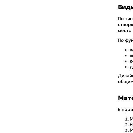
Вид
По тип
створк
место 
По фу
в
в
к
д
Дизайн
общим
Мат
В про
М
Н
М