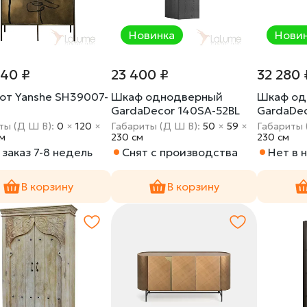
Новинка
Нови
140 ₽
23 400 ₽
32 280 
от Yanshe SH39007-
Шкаф однодверный
Шкаф од
GardaDecor 140SA-52BL
GardaDec
ты (Д Ш В):
0
×
120
×
Габариты (Д Ш В):
50
×
59
×
Габариты 
cм
230 cм
230 cм
заказ 7-8 недель
Снят с производства
Нет в 
В корзину
В корзину