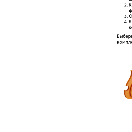
К
ф
О
Б
к
Выбери
компле