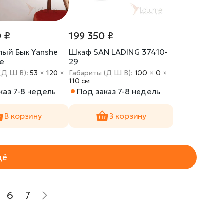
0 ₽
199 350 ₽
ый Бык Yanshe
Шкаф SAN LADING 37410-
e
29
(Д Ш В):
53
×
120
×
Габариты (Д Ш В):
100
×
0
×
110 cм
каз 7-8 недель
Под заказ 7-8 недель
В корзину
В корзину
щё
6
7