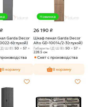
нка
Новинка
 ₽
26 190 ₽
ал Garda Decor
Шкаф пенал Garda Decor
10022-6(глухой)
Alto GD-10014/2-3(глухой)
(Д Ш В):
50
×
57
×
Габариты (Д Ш В):
50
×
57
×
228.5 cм
 производства
Снят с производства
В корзину
В корзину