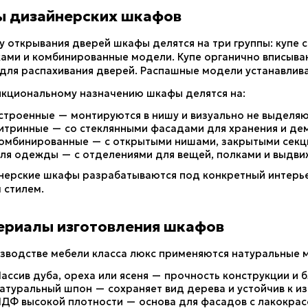
ы дизайнерских шкафов
у открывания дверей шкафы делятся на три группы: купе 
ами и комбинированные модели. Купе органично вписываю
для распахивания дверей. Распашные модели устанавлива
нкциональному назначению шкафы делятся на:
строенные — монтируются в нишу и визуально не выделяю
итринные — со стеклянными фасадами для хранения и де
омбинированные — с открытыми нишами, закрытыми секци
ля одежды — с отделениями для вещей, полками и выдв
ерские шкафы разрабатываются под конкретный интерьер,
 стилем.
ериалы изготовления шкафов
изводстве мебели класса люкс применяются натуральные 
ассив дуба, ореха или ясеня — прочность конструкции и 
атуральный шпон — сохраняет вид дерева и устойчив к из
ДФ высокой плотности — основа для фасадов с лакокра