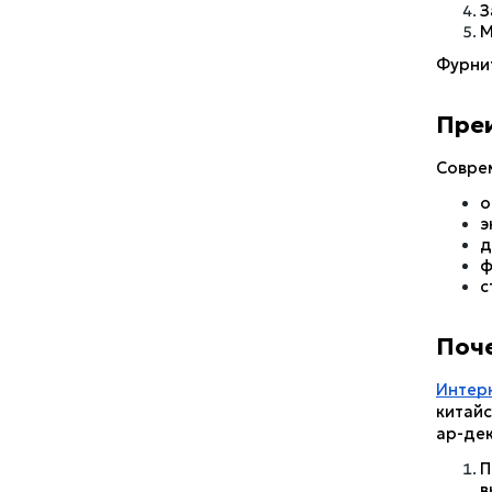
З
М
Фурнит
Пре
Совре
о
э
д
ф
с
Поче
Интер
китайс
ар-дек
П
в