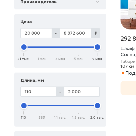
Производитель
Цена
-
₽
292 
Шкаф 
Солнц
21 тыс.
1 млн
3 млн
6 млн
9 млн
LaLum
Габари
107 cм
Под 
Длина, мм
-
110
583
1,1 тыс.
1,5 тыс.
2,0 тыс.