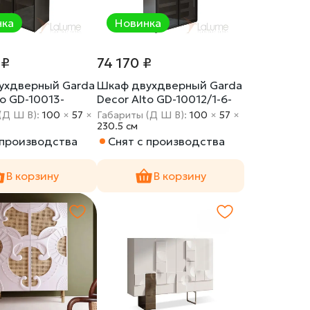
нка
Новинка
 ₽
74 170 ₽
ухдверный Garda
Шкаф двухдверный Garda
to GD-10013-
Decor Alto GD-10012/1-6-
вка)
2(тонировка)
(Д Ш В):
100
×
57
×
Габариты (Д Ш В):
100
×
57
×
230.5 cм
 производства
Снят с производства
В корзину
В корзину