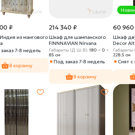
Нови
000 ₽
214 340 ₽
60 960
Индия из мангового
Шкаф для шампанского
Шкаф дв
а
FINNNAVIAN Nirvana
Decor Al
35601-29
6(тониро
заказ 7-8 недель
Габариты (Д Ш В):
180
×
0
×
Габариты 
85 cм
228.5 cм
Под заказ 7-8 недель
Снят с
В корзину
В корзину