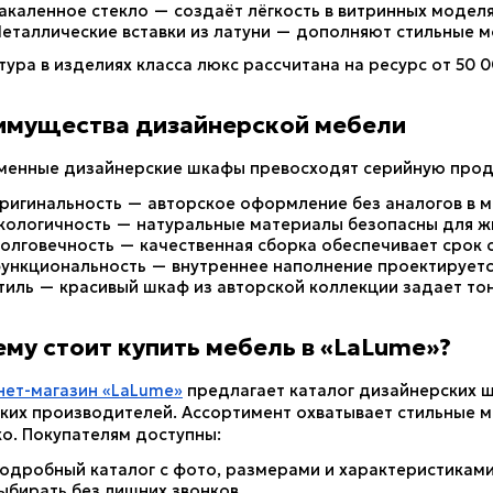
акаленное стекло — создаёт лёгкость в витринных моделя
еталлические вставки из латуни — дополняют стильные м
ура в изделиях класса люкс рассчитана на ресурс от 50 
имущества дизайнерской мебели
менные дизайнерские шкафы превосходят серийную прод
ригинальность — авторское оформление без аналогов в м
кологичность — натуральные материалы безопасны для 
олговечность — качественная сборка обеспечивает срок с
ункциональность — внутреннее наполнение проектируетс
тиль — красивый шкаф из авторской коллекции задает тон
му стоит купить мебель в «LaLume»?
нет-магазин «LaLume»
 предлагает каталог дизайнерских ш
ких производителей. Ассортимент охватывает стильные мо
о. Покупателям доступны:
одробный каталог с фото, размерами и характеристиками
ыбирать без лишних звонков.