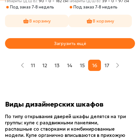
Габариты (Д Ш В):
90
×
0
×
182 cм
Габариты (Д Ш В):
39
×
0
×
97 cм
Под заказ 7-8 недель
Под заказ 7-8 недель
В корзину
В корзину
Загрузить ещё
11
12
13
14
15
16
17
Виды дизайнерских шкафов
По типу открывания дверей шкафы делятся на три 
группы: купе с раздвижными панелями, 
распашные со створками и комбинированные 
модели. Купе органично вписываются в прихожую 