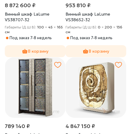
8 872 600 ₽
953 810 ₽
Винный шкаф LaLume
Винный шкаф LaLume
VS38707-32
VS38652-32
Габариты (Д Ш В):
100
×
45
×
165
Габариты (Д Ш В):
0
×
200
×
136
cм
cм
Под заказ 7-8 недель
Под заказ 7-8 недель
В корзину
В корзину
789 140 ₽
4 847 150 ₽