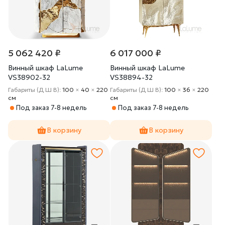
5 062 420 ₽
6 017 000 ₽
Винный шкаф LaLume
Винный шкаф LaLume
VS38902-32
VS38894-32
Габариты (Д Ш В):
100
×
40
×
220
Габариты (Д Ш В):
100
×
36
×
220
cм
cм
Под заказ 7-8 недель
Под заказ 7-8 недель
В корзину
В корзину