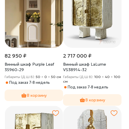
82 950 ₽
2 717 000 ₽
Винный шкаф Purple Leaf
Винный шкаф LaLume
35960-29
VS38914-32
Габариты (Д Ш В):
50
×
0
×
50 cм
Габариты (Д Ш В):
100
×
40
×
100
cм
Под заказ 7-8 недель
Под заказ 7-8 недель
В корзину
В корзину