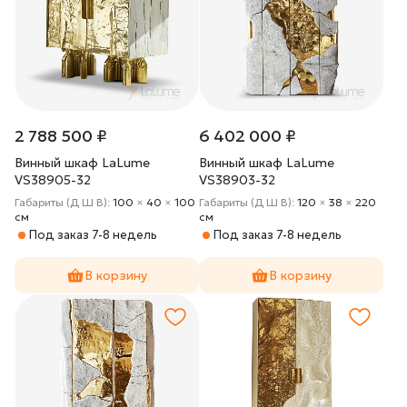
2 788 500 ₽
6 402 000 ₽
Винный шкаф LaLume
Винный шкаф LaLume
VS38905-32
VS38903-32
Габариты (Д Ш В):
100
×
40
×
100
Габариты (Д Ш В):
120
×
38
×
220
cм
cм
Под заказ 7-8 недель
Под заказ 7-8 недель
В корзину
В корзину