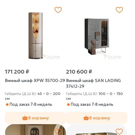
171 200 ₽
210 600 ₽
Винный шкаф XPW 35700-29
Винный шкаф SAN LADING
37412-29
Габариты (Д Ш В):
45
×
0
×
200
Габариты (Д Ш В):
100
×
0
×
130
cм
cм
Под заказ 7-8 недель
Под заказ 7-8 недель
В корзину
В корзину