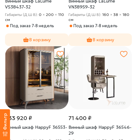
Винный шкаф LaLume
Винный шкаф LaLume
VS38437-32
VN38959-32
Габариты (Д Ш В):
0
×
200
×
110
Габариты (Д Ш В):
160
×
38
×
180
cм
cм
Под заказ 7-8 недель
Под заказ 7-8 недель
В корзину
В корзину
Фильтр
233 920 ₽
71 400 ₽
Винный шкаф HappyF 36553-
Винный шкаф HappyF 36546-
29
29