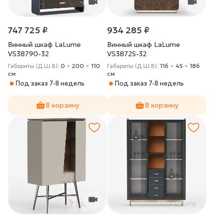
747 725 ₽
934 285 ₽
Винный шкаф LaLume
Винный шкаф LaLume
VS38790-32
VS38725-32
Габариты (Д Ш В):
0
×
200
×
110
Габариты (Д Ш В):
116
×
45
×
186
cм
cм
Под заказ 7-8 недель
Под заказ 7-8 недель
В корзину
В корзину