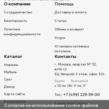
О компании
Помощь
Сотрудничество
Доставка и оплата
Безопасность
Статьи
Политика
Обмен и возврат
конфиденциальности
Услуги
Установка натяжных
потолков
Каталог
Контакты
г. Москва, квартал № 32,
Новинки
вл16 с2
Мебель
БЦ Neopolis 3 этаж, офис 324
Свет
Будни
Выходные
с 10 по 18
с 11 по 17
Декор
Карта сайта
+7 (499) 229-59-00
Тел.:
Распродажа
E-mail:
info@lalume.ru
Согласие на использование cookie-файлов