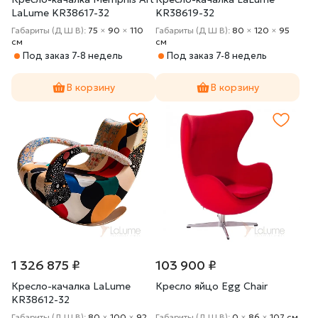
LaLume KR38617-32
KR38619-32
Габариты (Д Ш В):
75
×
90
×
110
Габариты (Д Ш В):
80
×
120
×
95
cм
cм
Под заказ 7-8 недель
Под заказ 7-8 недель
В корзину
В корзину
1 326 875 ₽
103 900 ₽
Кресло-качалка LaLume
Кресло яйцо Egg Chair
KR38612-32
Габариты (Д Ш В):
80
×
100
×
92
Габариты (Д Ш В):
0
×
86
×
107 cм