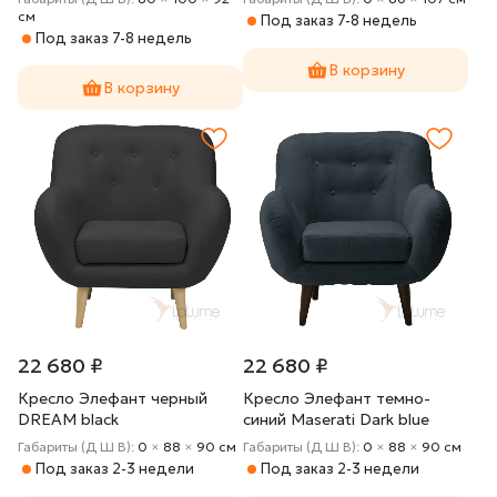
cм
Под заказ 7-8 недель
Под заказ 7-8 недель
В корзину
В корзину
22 680 ₽
22 680 ₽
Кресло Элефант черный
Кресло Элефант темно-
DREAM black
синий Maserati Dark blue
Габариты (Д Ш В):
0
×
88
×
90 cм
Габариты (Д Ш В):
0
×
88
×
90 cм
Под заказ 2-3 недели
Под заказ 2-3 недели