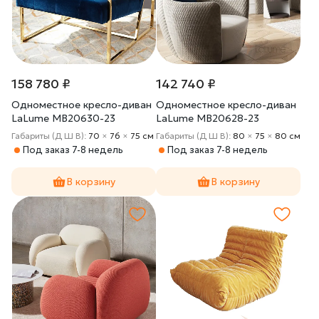
158 780 ₽
142 740 ₽
Одноместное кресло-диван
Одноместное кресло-диван
LaLume MB20630-23
LaLume MB20628-23
Габариты (Д Ш В):
70
×
76
×
75 cм
Габариты (Д Ш В):
80
×
75
×
80 cм
Под заказ 7-8 недель
Под заказ 7-8 недель
В корзину
В корзину