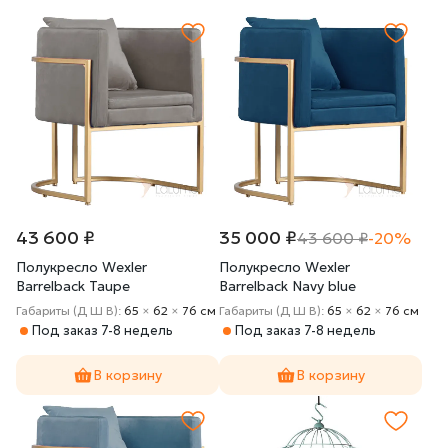
43 600 ₽
35 000 ₽
43 600 ₽
-20%
Полукресло Wexler
Полукресло Wexler
Barrelback Taupe
Barrelback Navy blue
Габариты (Д Ш В):
65
×
62
×
76 cм
Габариты (Д Ш В):
65
×
62
×
76 cм
Под заказ 7-8 недель
Под заказ 7-8 недель
В корзину
В корзину