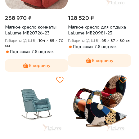
238 970 ₽
128 520 ₽
Мягкое кресло комнаты
Мягкое кресло для отдыха
LaLume MB20726-23
LaLume MB20981-23
Габариты (Д Ш В):
104
×
85
×
70
Габариты (Д Ш В):
65
×
87
×
80 cм
cм
Под заказ 7-8 недель
Под заказ 7-8 недель
В корзину
В корзину