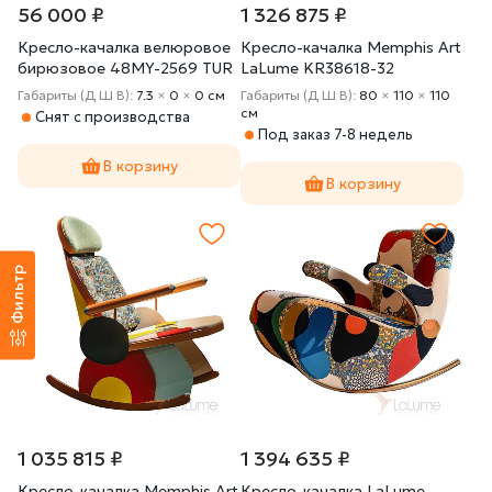
56 000 ₽
1 326 875 ₽
Кресло-качалка велюровое
Кресло-качалка Memphis Art
бирюзовое 48MY-2569 TUR
LaLume KR38618-32
SLV
Габариты (Д Ш В):
7.3
×
0
×
0 cм
Габариты (Д Ш В):
80
×
110
×
110
cм
Снят с производства
Под заказ 7-8 недель
В корзину
В корзину
Фильтр
1 035 815 ₽
1 394 635 ₽
Кресло-качалка Memphis Art
Кресло-качалка LaLume