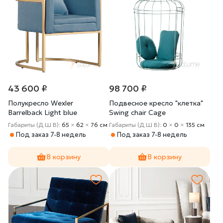
43 600 ₽
98 700 ₽
Полукресло Wexler
Подвесное кресло "клетка"
Barrelback Light blue
Swing chair Cage
Габариты (Д Ш В):
65
×
62
×
76 cм
Габариты (Д Ш В):
0
×
0
×
135 cм
Под заказ 7-8 недель
Под заказ 7-8 недель
В корзину
В корзину