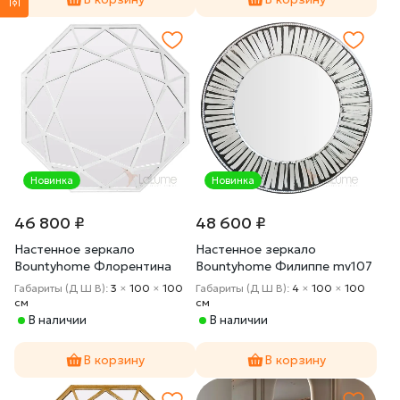
Новинка
Новинка
46 800 ₽
48 600 ₽
Настенное зеркало
Настенное зеркало
Bountyhome Флорентина
Bountyhome Филиппе mv107
mv289-white
Габариты (Д Ш В):
3
×
100
×
100
Габариты (Д Ш В):
4
×
100
×
100
cм
cм
В наличии
В наличии
В корзину
В корзину