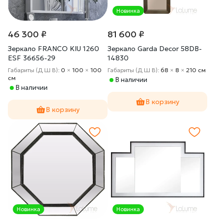
Новинка
46 300 ₽
81 600 ₽
Зеркало FRANCO KIU 1260
Зеркало Garda Decor 58DB-
ESF 36656-29
14830
Габариты (Д Ш В):
0
×
100
×
100
Габариты (Д Ш В):
68
×
8
×
210 cм
cм
В наличии
В наличии
В корзину
В корзину
Новинка
Новинка