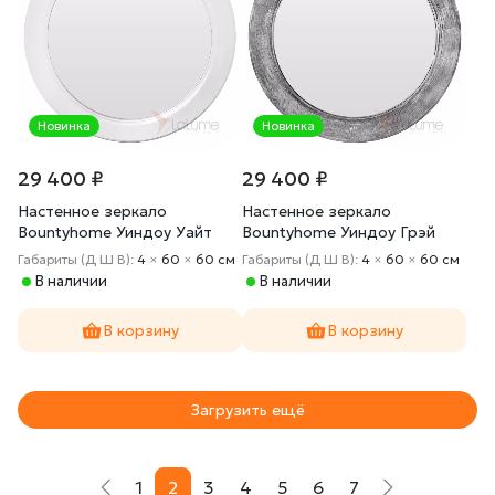
Новинка
Новинка
29 400 ₽
29 400 ₽
Настенное зеркало
Настенное зеркало
Bountyhome Уиндоу Уайт
Bountyhome Уиндоу Грэй
mv102-59-white
mv102-59-grey
Габариты (Д Ш В):
4
×
60
×
60 cм
Габариты (Д Ш В):
4
×
60
×
60 cм
В наличии
В наличии
В корзину
В корзину
Загрузить ещё
1
2
3
4
5
6
7