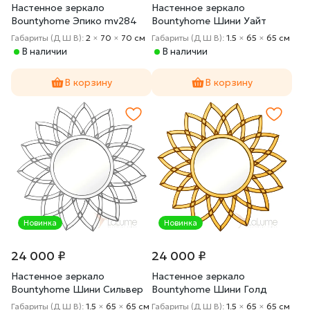
Настенное зеркало
Настенное зеркало
Bountyhome Эпико mv284
Bountyhome Шини Уайт
mv043-white
Габариты (Д Ш В):
2
×
70
×
70 cм
Габариты (Д Ш В):
1.5
×
65
×
65 cм
В наличии
В наличии
В корзину
В корзину
Новинка
Новинка
24 000 ₽
24 000 ₽
Настенное зеркало
Настенное зеркало
Bountyhome Шини Сильвер
Bountyhome Шини Голд
mv043-silver
mv043-gold
Габариты (Д Ш В):
1.5
×
65
×
65 cм
Габариты (Д Ш В):
1.5
×
65
×
65 cм