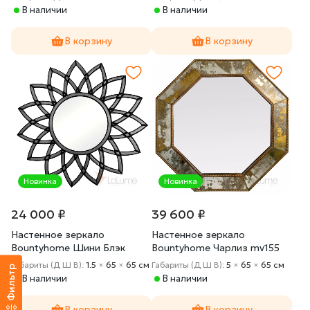
В наличии
В наличии
В корзину
В корзину
Новинка
Новинка
24 000 ₽
39 600 ₽
Настенное зеркало
Настенное зеркало
Bountyhome Шини Блэк
Bountyhome Чарлиз mv155
mv043-black
Габариты (Д Ш В):
1.5
×
65
×
65 cм
Габариты (Д Ш В):
5
×
65
×
65 cм
Фильтр
В наличии
В наличии
В корзину
В корзину