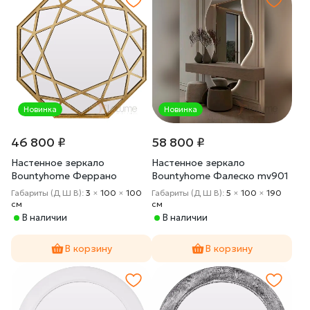
Новинка
Новинка
46 800 ₽
58 800 ₽
Настенное зеркало
Настенное зеркало
Bountyhome Феррано
Bountyhome Фалеско mv901
mv289-gold
Габариты (Д Ш В):
3
×
100
×
100
Габариты (Д Ш В):
5
×
100
×
190
cм
cм
В наличии
В наличии
В корзину
В корзину