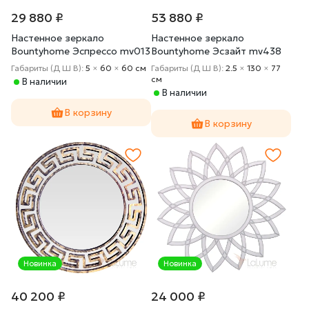
29 880 ₽
53 880 ₽
Настенное зеркало
Настенное зеркало
Bountyhome Эспрессо mv013
Bountyhome Эсзайт mv438
Габариты (Д Ш В):
5
×
60
×
60 cм
Габариты (Д Ш В):
2.5
×
130
×
77
cм
В наличии
В наличии
В корзину
В корзину
Новинка
Новинка
40 200 ₽
24 000 ₽