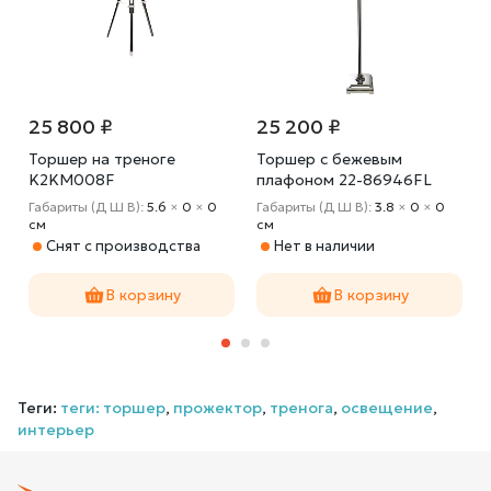
25 800 ₽
25 200 ₽
Торшер на треноге
Торшер с бежевым
K2KM008F
плафоном 22-86946FL
Габариты (Д Ш В):
5.6
×
0
×
0
Габариты (Д Ш В):
3.8
×
0
×
0
cм
cм
Снят с производства
Нет в наличии
В корзину
В корзину
Теги:
теги: торшер
,
прожектор
,
тренога
,
освещение
,
интерьер