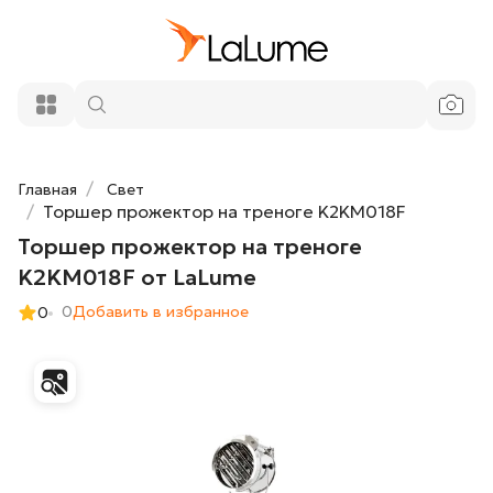
Торшер прожектор на треноге
56 200 ₽
K2KM018F от LaLume
Добавить в корзину
Главная
Свет
Торшер прожектор на треноге K2KM018F
Торшер прожектор на треноге
K2KM018F от LaLume
0
Добавить в избранное
0