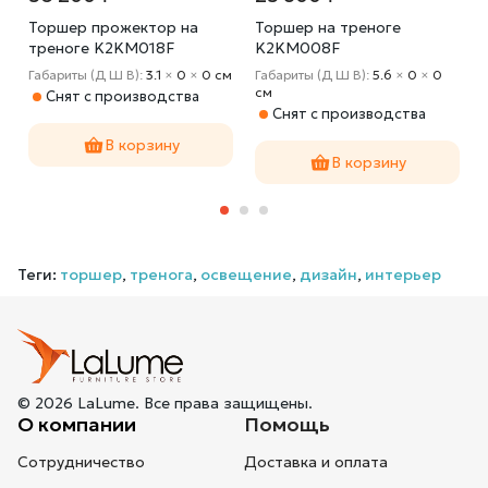
Торшер прожектор на
Торшер на треноге
треноге K2KM018F
K2KM008F
Габариты (Д Ш В):
3.1
×
0
×
0 cм
Габариты (Д Ш В):
5.6
×
0
×
0
cм
Снят с производства
Снят с производства
В корзину
В корзину
Теги:
торшер
,
тренога
,
освещение
,
дизайн
,
интерьер
© 2026 LaLume. Все права защищены.
О компании
Помощь
Сотрудничество
Доставка и оплата