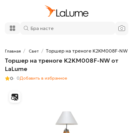
Торшер на треноге K2KM008F-NW от
22 400 ₽
LaLume
Добавить в корзину
Торшер на треноге K2KM008F-NW
Главная
Свет
Торшер на треноге K2KM008F-NW от
LaLume
0
Добавить в избранное
0