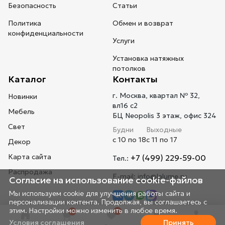
Безопасность
Статьи
Политика
Обмен и возврат
конфиденциальности
Услуги
Установка натяжных
потолков
Каталог
Контакты
г. Москва, квартал № 32,
Новинки
вл16 с2
Мебель
БЦ Neopolis 3 этаж, офис 324
Свет
Будни
Выходные
с 10 по 18
с 11 по 17
Декор
Карта сайта
+7 (499) 229-59-00
Тел.:
Распродажа
E-mail:
info@lalume.ru
Согласие на использование cookie-файлов
Мы используем cookie для улучшения работы сайта и
персонализации контента. Продолжая, вы соглашаетесь с
этим. Настройки можно изменить в любое время.
0
0
Условия соглашения
Принять