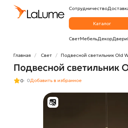
Сотрудничество
Доставка
Подвесной светильник Old Wicker Pendan
Каталог
Свет
Мебель
Декор
Двери
Главная
Свет
Подвесной светильник Old W
Подвесной светильник O
0
Добавить в избранное
0