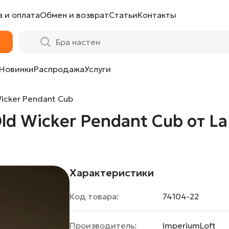
 и оплата
Обмен и возврат
Статьи
Контакты
t Cub от LaLume
Новинки
Распродажа
Услуги
icker Pendant Cub
ld Wicker Pendant Cub от L
Характеристики
Код товара:
74104-22
Производитель:
ImperiumLoft