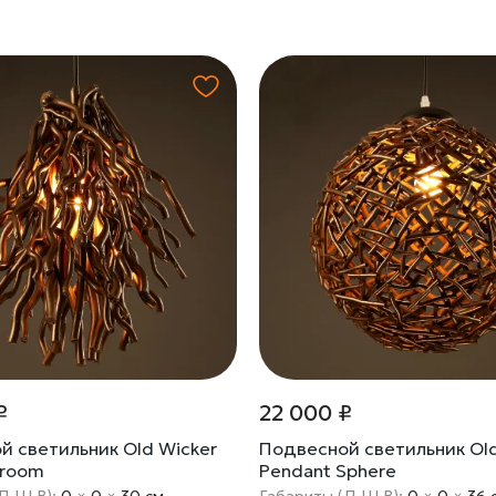
₽
22 000 ₽
й светильник Old Wicker
Подвесной светильник Old
Broom
Pendant Sphere
Д Ш В):
0
×
0
×
30 cм
Габариты (Д Ш В):
0
×
0
×
36 