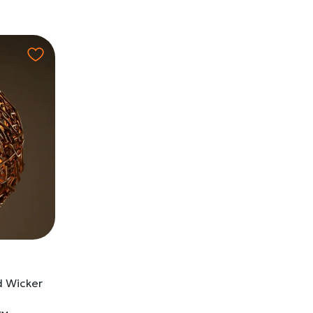
 Wicker
cм